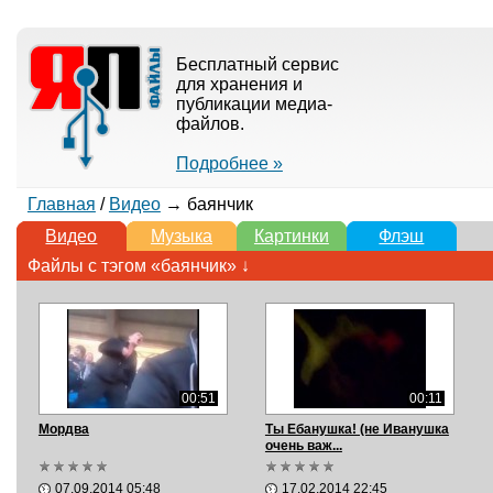
Бесплатный сервис
для хранения и
публикации медиа-
файлов.
Подробнее »
Главная
/
Видео
→ баянчик
Видео
Музыка
Картинки
Флэш
Файлы с тэгом «баянчик» ↓
00:51
00:11
Мордва
Ты Ебанушка! (не Иванушка
очень важ...
07.09.2014 05:48
17.02.2014 22:45