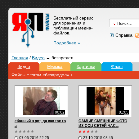
Бесплатный сервис
для хранения и
публикации медиа-
файлов.
Справка
Подробнее »
Главная
/
Видео
→ безпредел
Видео
Музыка
Картинки
Флэш
Файлы с тэгом «безпредел» ↓
00:02
01:05
ебанный в рот, да как так то
САМЫЕ СМЕШНЫЕ ФОТО
а
ИЗ СОЦ СЕТЕЙ ЧАС...
07.06.2016 22:25
27.10.2015 08:45