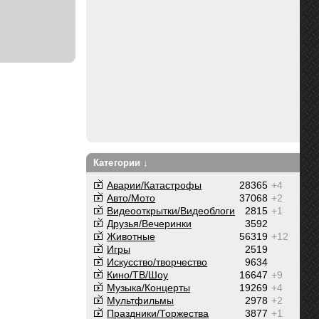
Категории ↓
Аварии/Катастрофы
28365
+4
Авто/Мото
37068
+2
Видеооткрытки/Видеоблоги
2815
+1
Друзья/Вечеринки
3592
Животные
56319
+12
Игры
2519
Искусство/творчество
9634
Кино/ТВ/Шоу
16647
+9
Музыка/Концерты
19269
+4
Мультфильмы
2978
+2
Праздники/Торжества
3877
+1