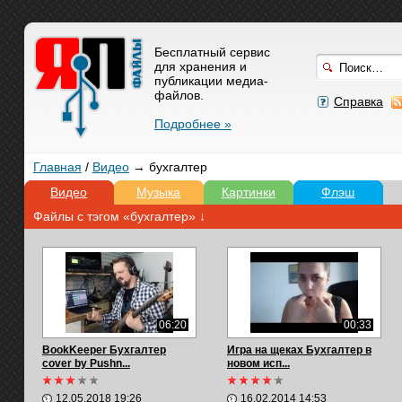
Бесплатный сервис
для хранения и
публикации медиа-
файлов.
Справка
Подробнее »
Главная
/
Видео
→ бухгалтер
Видео
Музыка
Картинки
Флэш
Файлы с тэгом «бухгалтер» ↓
06:20
00:33
BookKeeper Бухгалтер
Игра на щеках Бухгалтер в
cover by Pushn...
новом исп...
12.05.2018 19:26
16.02.2014 14:53