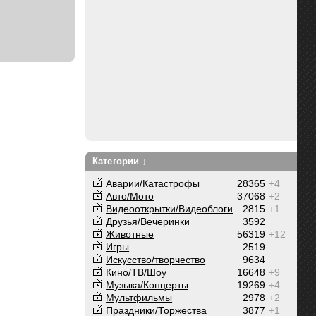
Категории ↓
Аварии/Катастрофы
28365
+4
Авто/Мото
37068
+2
Видеооткрытки/Видеоблоги
2815
+1
Друзья/Вечеринки
3592
Животные
56319
+12
Игры
2519
Искусство/творчество
9634
Кино/ТВ/Шоу
16648
+9
Музыка/Концерты
19269
+4
Мультфильмы
2978
+2
Праздники/Торжества
3877
+1