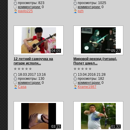
просмотры: 823
просмотры: 1025
комментарии:
0
комментарии:
0
pavlo225
pzh
04:05
05:27
12 летний самоучка на
Мировой рекорд (гитара).
гитаре исполн...
Полет шмел...
18.03.2017 13:16
13.04.2016 21:28
просмотры: 130
просмотры: 182
комментарии:
0
комментарии:
0
Casa
Krame1987
03:15
01:32