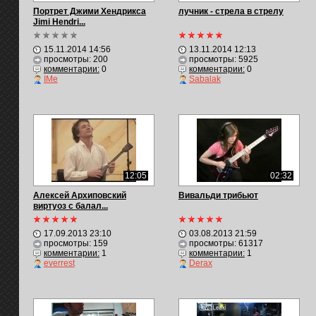
Портрет Джими Хендрикса
лучник - стрела в стрелу
Jimi Hendri...
15.11.2014 14:56
13.11.2014 12:13
просмотры: 200
просмотры: 5925
комментарии:
0
комментарии:
0
IMe
Sabalak
12:05
02:32
Алексей Архиповский
Вивальди трибьют
виртуоз с балал...
17.09.2013 23:10
03.08.2013 21:59
просмотры: 159
просмотры: 61317
комментарии:
1
комментарии:
1
everrest
Derax