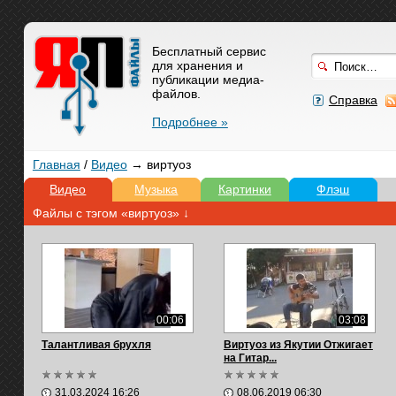
Бесплатный сервис
для хранения и
публикации медиа-
файлов.
Справка
Подробнее »
Главная
/
Видео
→ виртуоз
Видео
Музыка
Картинки
Флэш
Файлы с тэгом «виртуоз» ↓
00:06
03:08
Талантливая брухля
Виртуоз из Якутии Отжигает
на Гитар...
31.03.2024 16:26
08.06.2019 06:30