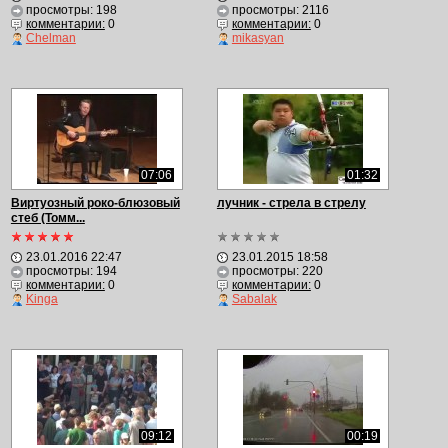
просмотры: 198
просмотры: 2116
комментарии:
0
комментарии:
0
Chelman
mikasyan
07:06
01:32
Виртуозный роко-блюзовый
лучник - стрела в стрелу
стеб (Томм...
23.01.2016 22:47
23.01.2015 18:58
просмотры: 194
просмотры: 220
комментарии:
0
комментарии:
0
Kinga
Sabalak
09:12
00:19