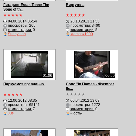
Гитарист Estas Tonne The
Виртуоз ...
Song of th...
04.06.2014 06:54
28.10.2013 21:55
просмотры: 265
просмотры: 3400
комментарии:
0
комментарии:
5
SunnyLion
xromasx1990
01:06
00:50
Паркуемся правильно.
Соло "In Flames - disember
flo...
12.06.2012 08:35
06.04.2012 13:09
просмотры: 65141
просмотры: 1272
комментарии:
7
комментарии:
0
Jus
-Гость-