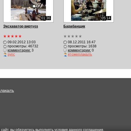
01:36
05:14
Экскаватор виртуоз
Барабанщик
09.02.2012 13:03
08.12.2011 16:47
просмотры: 46732
просмотры: 1638
комментарии:
3
комментарии:
0
sync
ятожеплакалъ
Плакалъ
 сайт, вы обязуетесь выполнять условия данного
соглашения
.