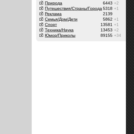
Природа
6443
+2
Путешествия/Cтраны/Города
5318
+1
Реклама
2139
Семья/Дом/Дети
5862
+1
Спорт
13581
+1
Техника/Наука
13453
+2
Юмор/Приколы
89155
+34