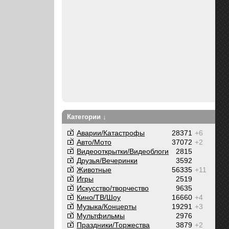
Категории ↓
Аварии/Катастрофы
28371
+6
Авто/Мото
37072
+2
Видеооткрытки/Видеоблоги
2815
Друзья/Вечеринки
3592
Животные
56335
+11
Игры
2519
Искусство/творчество
9635
Кино/ТВ/Шоу
16660
+4
Музыка/Концерты
19291
+3
Мультфильмы
2976
Праздники/Торжества
3879
+2