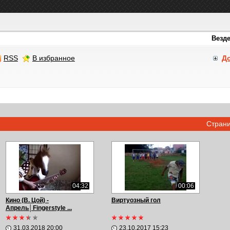
RSS
В избранное
Д
Стран
04:32
00:06
Кино (В. Цой) -
Виртуозный гол
Апрель│Fingerstyle ...
31.03.2018 20:00
23.10.2017 15:23