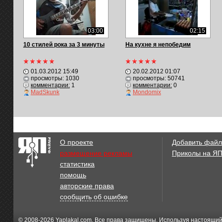
03:00
02:15
10 стилей рока за 3 минуты
На кухне я непобедим
01.03.2012 15:49
20.02.2012 01:07
просмотры: 1030
просмотры: 50741
комментарии:
1
комментарии:
0
MadSkunk
Mondomix
О проекте
Добавить файл
размещение рекламы
Приколы на Я
статистика
помощь
авторские права
сообщить об ошибке
© 2008-2026
Yaplakal.com
. Все права защищены. Используя настоящий