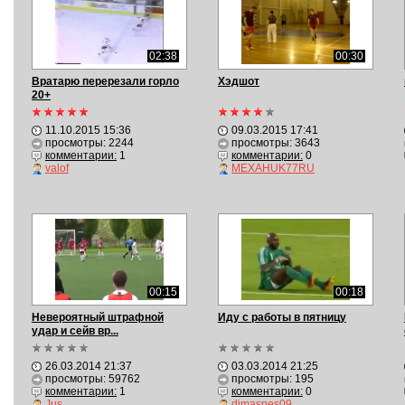
02:38
00:30
Вратарю перерезали горло
Хэдшот
20+
11.10.2015 15:36
09.03.2015 17:41
просмотры: 2244
просмотры: 3643
комментарии:
1
комментарии:
0
valof
MEXAHUK77RU
00:15
00:18
Невероятный штрафной
Иду с работы в пятницу
удар и сейв вр...
26.03.2014 21:37
03.03.2014 21:25
просмотры: 59762
просмотры: 195
комментарии:
1
комментарии:
0
Jus
dimaspes09