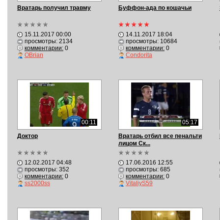
Вратарь получил травму
Буффон-ада по кошачьи
15.11.2017 00:00
14.11.2017 18:04
просмотры: 2134
просмотры: 10684
комментарии:
0
комментарии:
0
OBrian
Condorita
00:11
05:17
Доктор
Вратарь отбил все пенальти
лицом Ск...
12.02.2017 04:48
17.06.2016 12:55
просмотры: 352
просмотры: 685
комментарии:
0
комментарии:
0
ss2000ss
VitaliyS59