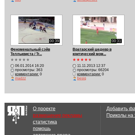
00:39
00:31
Феноменальный сэйв
Вратарский шедевр в
Телльквиста / Tr...
критический мом...
06.01.2014 16:20
11.11.2013 12:37
просмотры: 363
просмотры: 66204
комментарии:
0
комментарии:
0
madzz
besiq
О проекте
Добавить ф
размещение рекламы
Приколы на
статистика
помощь