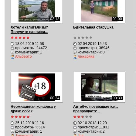
02:18
01:00
Хотели капитализм?
Бдительная старушка
Получите распиши...
18.06.2019 11:58
02.04.2019 15:43
просмотры: 24472
просмотры: 38946
комментарии:
1
комментарии:
0
Альберто
лежабяка
00:24
00:33
Неожиданная концовка у
Автобус превращается...
драки собак
превращаетс...
25.12.2018 11:16
02.10.2018 12:20
просмотры: 6514
просмотры: 11931
комментарии:
1
комментарии:
2
Jammardu
Jus