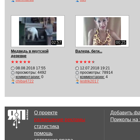
02:57
00:25
Медведь в якутской
Валера, беги...
деревне
08.08.2018 17:55
12.07.2018 19:21
просмотры: 4492
просмотры: 78914
комментарии:
0
комментарии:
4
chiba4722
lestrik2017
О проекте
Добавить ф
размещение рекламы
Приколы на
статистика
помощь