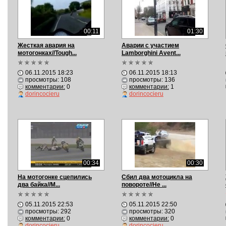
00:11
01:30
Жесткая авария на
Aварии с участием
мотогонках//Tough...
Lamborghini Avent...
06.11.2015 18:23
06.11.2015 18:13
просмотры: 108
просмотры: 136
комментарии:
0
комментарии:
1
dorincocieru
dorincocieru
00:34
00:30
На мотогонке сцепилиcь
Сбил два мотоцикла на
два байка//M...
повороте//He ...
05.11.2015 22:53
05.11.2015 22:50
просмотры: 292
просмотры: 320
комментарии:
0
комментарии:
0
dorincocieru
dorincocieru