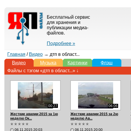
Бесплатный сервис
для хранения и
публикации медиа-
файлов.
Подробнее »
Главная
/
Видео
→ дтп в област...
Видео
Музыка
Картинки
Флэш
Файлы с тэгом «дтп в област...» ↓
00:27
06:06
Жесткие аварии 2015 за 1ю
Жесткие аварии 2015 за 2ю
неделю Ок...
неделю Ав...
06.11.2015 20:03
06.11.2015 20:00