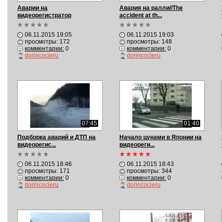
Аварии на
Авария на ралли//The
видеорегистратор
accident at th...
подборка...
06.11.2015 19:05
06.11.2015 19:03
просмотры: 172
просмотры: 148
комментарии:
0
комментарии:
0
dorincocieru
dorincocieru
07:45
01:40
Подборка аварий и ДТП на
Начало цунами в Японии на
видеорегис...
видеореги...
06.11.2015 18:46
06.11.2015 18:43
просмотры: 171
просмотры: 344
комментарии:
0
комментарии:
0
dorincocieru
dorincocieru