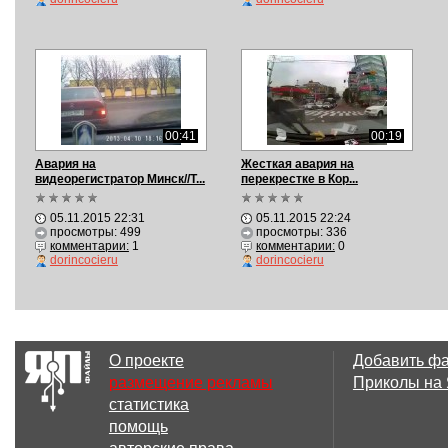
00:41
00:19
Авария на
Жесткая авария на
видеорегистратор Минск//T...
перекрестке в Кор...
05.11.2015 22:31
05.11.2015 22:24
просмотры: 499
просмотры: 336
комментарии:
1
комментарии:
0
dorincocieru
dorincocieru
О проекте
Добавить ф
размещение рекламы
Приколы на
статистика
помощь