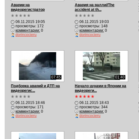
Аварии на
Авария на ралли//The
видеорегистратор
accident at th...
подборка...
06.11.2015 19:05
06.11.2015 19:03
просмотры: 172
просмотры: 148
комментарии:
0
комментарии:
0
dorincocieru
dorincocieru
07:45
01:40
Подборка аварий и ДТП на
Начало цунами в Японии на
видеорегис...
видеореги...
06.11.2015 18:46
06.11.2015 18:43
просмотры: 171
просмотры: 344
комментарии:
0
комментарии:
0
dorincocieru
dorincocieru