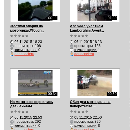
00:11
01:30
Жесткая авария на
Aварии с участием
мотогонках//Tough...
Lamborghini Avent...
06.11.2015 18:23
06.11.2015 18:13
просмотры: 108
просмотры: 136
комментарии:
0
комментарии:
1
dorincocieru
dorincocieru
00:34
00:30
На мотогонке сцепилиcь
Сбил два мотоцикла на
два байка//M...
повороте//He ...
05.11.2015 22:53
05.11.2015 22:50
просмотры: 292
просмотры: 320
комментарии:
0
комментарии:
0
dorincocieru
dorincocieru