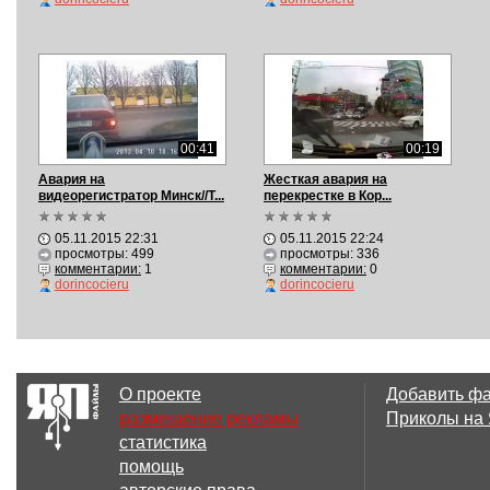
00:41
00:19
Авария на
Жесткая авария на
видеорегистратор Минск//T...
перекрестке в Кор...
05.11.2015 22:31
05.11.2015 22:24
просмотры: 499
просмотры: 336
комментарии:
1
комментарии:
0
dorincocieru
dorincocieru
О проекте
Добавить ф
размещение рекламы
Приколы на
статистика
помощь