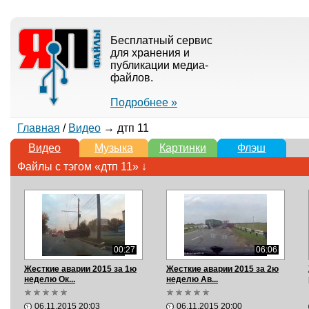
Бесплатный сервис
для хранения и
публикации медиа-
файлов.
Подробнее »
Главная
/
Видео
→ дтп 11
Видео
Музыка
Картинки
Флэш
Файлы с тэгом «дтп 11» ↓
00:27
06:06
Жесткие аварии 2015 за 1ю
Жесткие аварии 2015 за 2ю
неделю Ок...
неделю Ав...
06.11.2015 20:03
06.11.2015 20:00