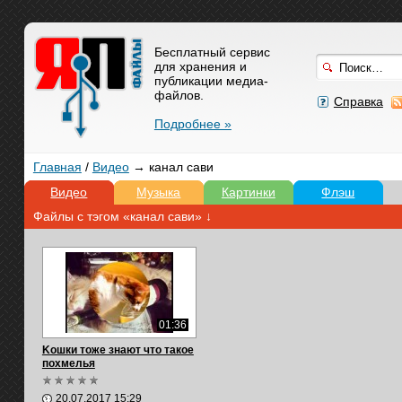
Бесплатный сервис
для хранения и
публикации медиа-
файлов.
Справка
Подробнее »
Главная
/
Видео
→ канал сави
Видео
Музыка
Картинки
Флэш
Файлы с тэгом «канал сави» ↓
01:36
Kошки тоже знают что такое
похмелья
20.07.2017 15:29