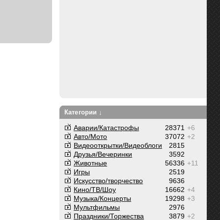
Категории ↓
Аварии/Катастрофы
28371
+6
Авто/Мото
37072
+2
Видеооткрытки/Видеоблоги
2815
Друзья/Вечеринки
3592
Животные
56336
+11
Игры
2519
Искусство/творчество
9636
Кино/ТВ/Шоу
16662
+4
Музыка/Концерты
19298
+3
Мультфильмы
2976
Праздники/Торжества
3879
+2