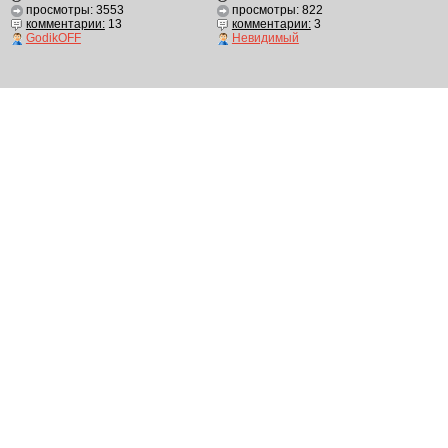
просмотры: 3553
просмотры: 822
комментарии:
13
комментарии:
3
GodikOFF
Невидимый