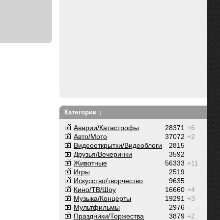
Категории ↓
Аварии/Катастрофы
28371
+6
Авто/Мото
37072
+2
Видеооткрытки/Видеоблоги
2815
Друзья/Вечеринки
3592
Животные
56333
+11
Игры
2519
Искусство/творчество
9635
Кино/ТВ/Шоу
16660
+4
Музыка/Концерты
19291
+3
Мультфильмы
2976
Праздники/Торжества
3879
+2