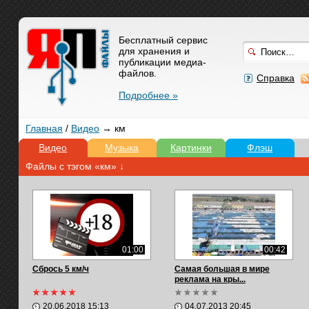
Бесплатный сервис
для хранения и
публикации медиа-
файлов.
Справка
Подробнее »
Главная
/
Видео
→ км
Видео
Музыка
Картинки
Флэш
Файлы с тэгом «км» ↓
01:00
00:42
Сбрось 5 км/ч
Самая большая в мире
реклама на кры...
20.06.2018 15:13
04.07.2013 20:45