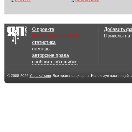
О проекте
Добавить ф
размещение рекламы
Приколы на
статистика
помощь
авторские права
сообщить об ошибке
© 2008-2026
Yaplakal.com
. Все права защищены. Используя настоящий с
соглашения
.