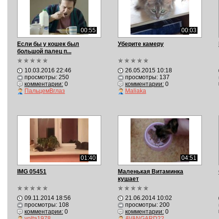
00:55
00:03
Если бы у кошек был
Уберите камеру
большой палец п...
10.03.2016 22:46
26.05.2015 10:18
просмотры: 250
просмотры: 137
комментарии:
0
комментарии:
0
ПальцемВглаз
Maliaka
01:40
04:51
IMG 05451
Маленькая Витаминка
кушает
09.11.2014 18:56
21.06.2014 10:02
просмотры: 108
просмотры: 200
комментарии:
0
комментарии:
0
volta1978
AVANGARD22