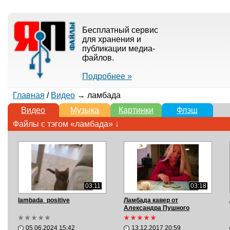
Бесплатный сервис
для хранения и
публикации медиа-
файлов.
Подробнее »
Главная
/
Видео
→ ламбада
Видео
Музыка
Картинки
Флэш
Файлы с тэгом «ламбада» ↓
03:11
03:18
lambada_positive
Ламбада кавер от
Александра Пушного
05.06.2024 15:42
13.12.2017 20:59