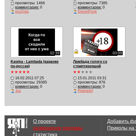
просмотры: 1466
просмотры: 7385
комментарии:
0
комментарии:
0
proZyap
DieselPunk
02:39
03:09
Kaoma - Lambada (караоке
Ламбада голого со
по-русски)
стриптизершой
16.02.2011 07:25
15.01.2011 03:31
просмотры: 29385
просмотры: 876
комментарии:
0
комментарии:
0
Jus
Pistoletof
О проекте
Добавить ф
размещение рекламы
Приколы на
статистика