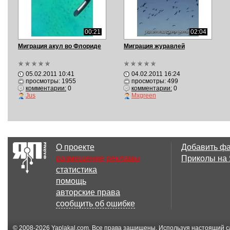
00:21
02:04
Миграция акул во Флориде
Миграция журавлей
05.02.2011 10:41
04.02.2011 16:24
просмотры: 1955
просмотры: 499
комментарии:
0
комментарии:
0
Jus
Mxgreen
О проекте
Добавить ф
размещение рекламы
Приколы на
статистика
помощь
авторские права
сообщить об ошибке
© 2008-2026
Yaplakal.com
. Все права защищены. Используя настоящий с