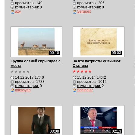
просмотры: 149
просмотры: 205
комментарии:
0
комментарии:
0
azv
Sergiost
00:10
05:03
Группа оленей спрыгнула с
За что патриоты обвиняют
моста
Сталина
14.12.2017 17:40
15.12.2014 14:42
просмотры: 1783
просмотры: 1012
комментарии:
0
комментарии:
2
mikasyan
Schindler
03:08
02:13