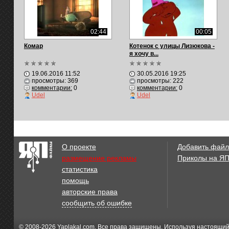
02:44
00:05
Комар
Котенок с улицы Лизюкова -
я хочу в...
19.06.2016 11:52
30.05.2016 19:25
просмотры: 369
просмотры: 222
комментарии:
0
комментарии:
0
Udel
Udel
О проекте
Добавить файл
размещение рекламы
Приколы на Я
статистика
помощь
авторские права
сообщить об ошибке
© 2008-2026
Yaplakal.com
. Все права защищены. Используя настоящий