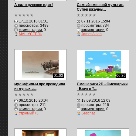
А сало русское едят!
Самый смешной мультик.
Супер ржачны...
17.12.2016 01:01
07.11.2016 15:04
просмотры: 3489
просмотры: 734
комментарии:
0
комментарии:
0
МАШУСТЕЛЬ
JamesAllien
01:03
06:36
мультфильм про крокодила
Смешарики 2D - Смешарики
и глупых а...
- Ежик в Т...
06.10.2016 20:04
18.09.2016 12:03
просмотры: 211
просмотры: 216
комментарии:
0
комментарии:
0
Угрюмый73
Seschat