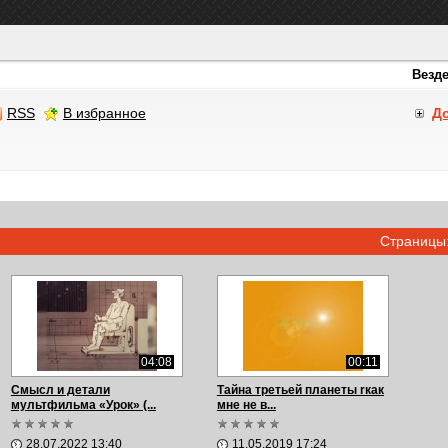
RSS
В избранное
Д
Страницы
04:08
00:11
Смысл и детали
Тайна третьей планеты rкак
мультфильма «Урок» (...
мне не в...
28.07.2022 13:40
11.05.2019 17:24