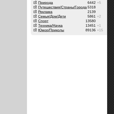
Природа
6442
+5
Путешествия/Cтраны/Города
5318
Реклама
2139
Семья/Дом/Дети
5861
+2
Спорт
13580
Техника/Наука
13451
+1
Юмор/Приколы
89136
+15