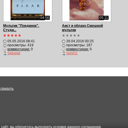
04:56
05:11
Мультик "Поединок".
Аист и облако Смешной
Студи...
мультик
05.05.2016 08:41
26.04.2016 00:25
просмотры: 419
просмотры: 187
комментарии:
0
комментарии:
0
Sabalak
ramil11
Плакалъ
 сайт, вы обязуетесь выполнять условия данного
соглашения
.