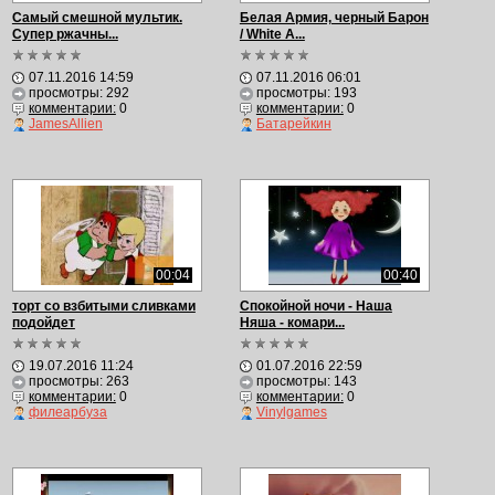
Самый смешной мультик.
Белая Армия, черный Барон
Супер ржачны...
/ White A...
07.11.2016 14:59
07.11.2016 06:01
просмотры: 292
просмотры: 193
комментарии:
0
комментарии:
0
JamesAllien
Батарейкин
00:04
00:40
торт со взбитыми сливками
Спокойной ночи - Наша
подойдет
Няша - комари...
19.07.2016 11:24
01.07.2016 22:59
просмотры: 263
просмотры: 143
комментарии:
0
комментарии:
0
филеарбуза
Vinylgames