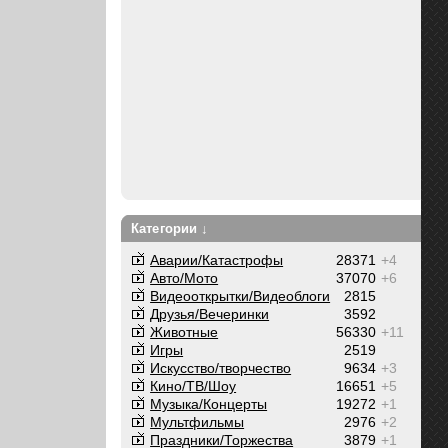
Категории ↓
Аварии/Катастрофы
28371
+4
Авто/Мото
37070
+6
Видеооткрытки/Видеоблоги
2815
Друзья/Вечеринки
3592
Животные
56330
+11
Игры
2519
Искусство/творчество
9634
+3
Кино/ТВ/Шоу
16651
+5
Музыка/Концерты
19272
+1
Мультфильмы
2976
+2
Праздники/Торжества
3879
+1