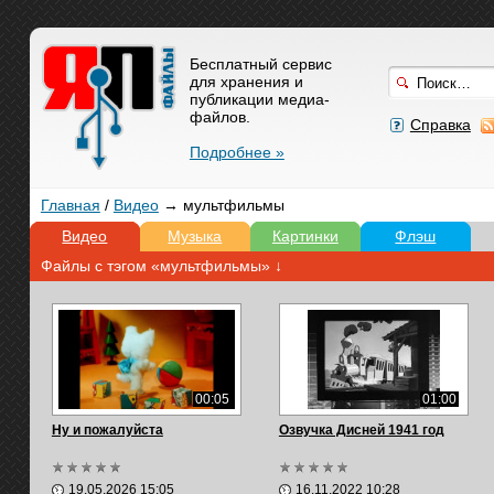
Бесплатный сервис
для хранения и
публикации медиа-
файлов.
Справка
Подробнее »
Главная
/
Видео
→ мультфильмы
Видео
Музыка
Картинки
Флэш
Файлы с тэгом «мультфильмы» ↓
00:05
01:00
Ну и пожалуйста
Озвучка Дисней 1941 год
19.05.2026 15:05
16.11.2022 10:28