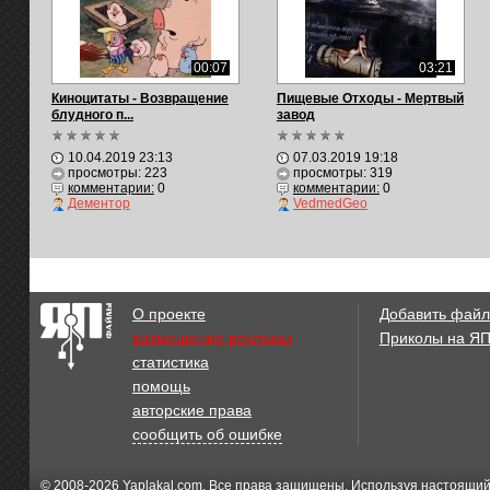
00:07
03:21
Киноцитаты - Возвращение
Пищевые Отходы - Мертвый
блудного п...
завод
10.04.2019 23:13
07.03.2019 19:18
просмотры: 223
просмотры: 319
комментарии:
0
комментарии:
0
Дементор
VedmedGeo
О проекте
Добавить файл
размещение рекламы
Приколы на Я
статистика
помощь
авторские права
сообщить об ошибке
© 2008-2026
Yaplakal.com
. Все права защищены. Используя настоящий