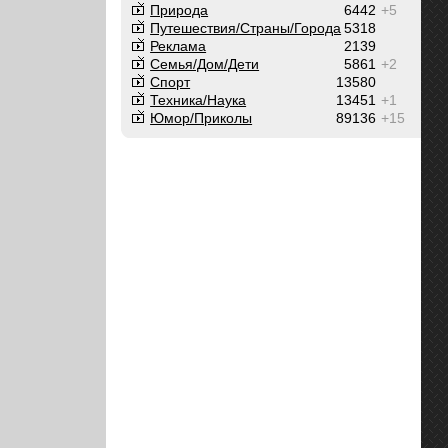
Природа
6442
+5
Путешествия/Cтраны/Города
5318
Реклама
2139
Семья/Дом/Дети
5861
+2
Спорт
13580
Техника/Наука
13451
+1
Юмор/Приколы
89136
+15