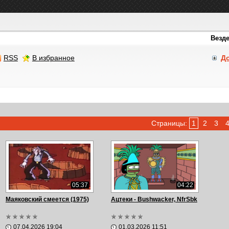
RSS
В избранное
Д
Страницы:
1
2
3
05:37
04:22
Маяковский смеется (1975)
Ацтеки - Bushwacker, NfrSbk
07.04.2026 19:04
01.03.2026 11:51