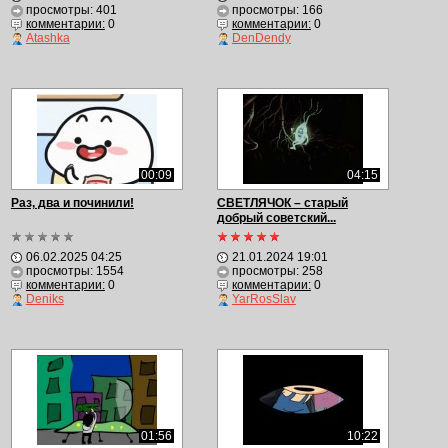
просмотры: 401
просмотры: 166
комментарии:
0
комментарии:
0
Atashka
DenDendy
00:09
04:15
Раз, два и починили!
СВЕТЛЯЧОК – старый
добрый советский...
06.02.2025 04:25
21.01.2024 19:01
просмотры: 1554
просмотры: 258
комментарии:
0
комментарии:
0
Deniks
YarRosSlav
01:56
10:22