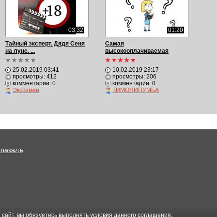
03:32
01:20
Тайный эксперт. Дядя Сеня
Самая
на луне. ...
высокооплачиваемая
работа
25.02.2019 03:41
10.02.2019 23:17
просмотры: 412
просмотры: 206
комментарии:
0
комментарии:
0
Экссемен
ТИМОНИПУМБА
Плакалъ
 сайт, вы обязуетесь выполнять условия данного
соглашения
.