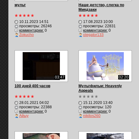
мульт
Наше детство, слегка по
Миядзаки
10.11.2023 14:51
17.08.2023 10:00
просмотры: 26246
просмотры: 22831
комментарии:
0
комментарии:
0
Zokucho
olegator133
03:47
02:20
100 дней 400 часов
Мультфильм: Heavenly
Appeals
28.01.2021 04:02
15.11.2020 13:40
просмотры: 22388
просмотры: 120
комментарии:
0
комментарии:
0
Айыу
nikitos260