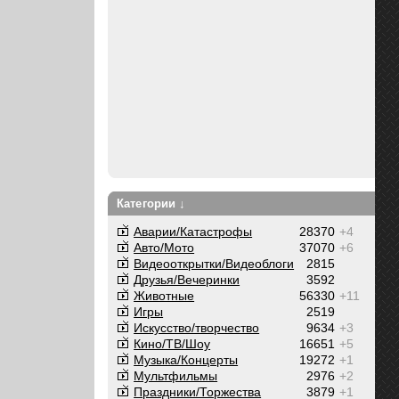
Категории ↓
Аварии/Катастрофы
28370
+4
Авто/Мото
37070
+6
Видеооткрытки/Видеоблоги
2815
Друзья/Вечеринки
3592
Животные
56330
+11
Игры
2519
Искусство/творчество
9634
+3
Кино/ТВ/Шоу
16651
+5
Музыка/Концерты
19272
+1
Мультфильмы
2976
+2
Праздники/Торжества
3879
+1