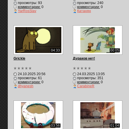
просмотры: 93
просмотры: 240
комментарии:
0
комментарии:
0
YarRosSlav
Катанян
04:33
00:05
Grickle
Дураков нет!
24.10.2025 20:56
24.03.2025 13:05
просмотры: 61
просмотры: 351
комментарии:
0
комментарии:
0
dhyanesh
CarabineR
03:56
01:04