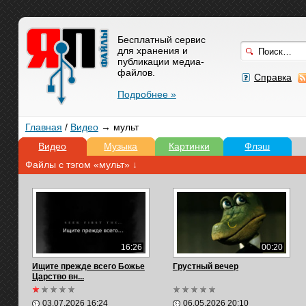
Бесплатный сервис
для хранения и
публикации медиа-
файлов.
Справка
Подробнее »
Главная
/
Видео
→ мульт
Видео
Музыка
Картинки
Флэш
Файлы с тэгом «мульт» ↓
16:26
00:20
Ищите прежде всего Божье
Грустный вечер
Царство вн...
03.07.2026 16:24
06.05.2026 20:10