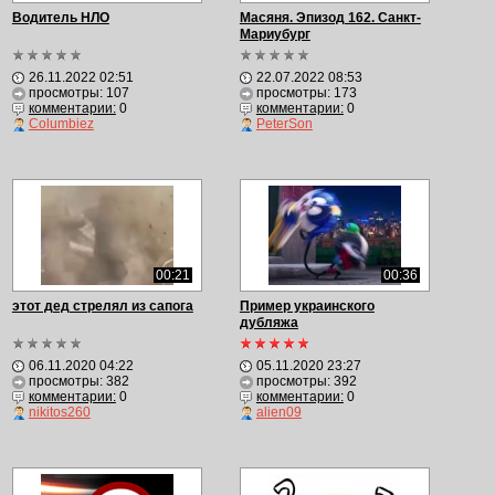
Водитель НЛО
Масяня. Эпизод 162. Санкт-
Мариубург
26.11.2022 02:51
22.07.2022 08:53
просмотры: 107
просмотры: 173
комментарии:
0
комментарии:
0
Columbiez
PeterSon
00:21
00:36
этот дед стрелял из сапога
Пример украинского
дубляжа
06.11.2020 04:22
05.11.2020 23:27
просмотры: 382
просмотры: 392
комментарии:
0
комментарии:
0
nikitos260
alien09