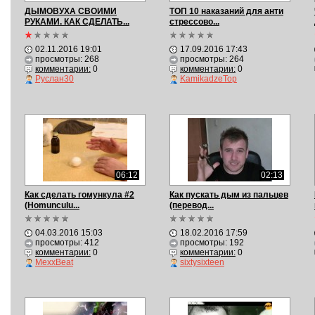
ДЫМОВУХА СВОИМИ
ТОП 10 наказаний для анти
РУКАМИ. КАК СДЕЛАТЬ...
стрессово...
02.11.2016 19:01
17.09.2016 17:43
просмотры: 268
просмотры: 264
комментарии:
0
комментарии:
0
Руслан30
KamikadzeTop
06:12
02:13
Как сделать гомункула #2
Как пускать дым из пальцев
(Homunculu...
(перевод...
04.03.2016 15:03
18.02.2016 17:59
просмотры: 412
просмотры: 192
комментарии:
0
комментарии:
0
MexxBeat
sixtysixteen