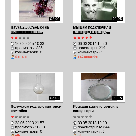
02:00
01:25
Наука 2.0. Съёмки на
Мышам подключили
высокоскоростн...
электрод в центр у...
16.02.2015 10:33
06.03.2014 16:50
просмотры: 835
просмотры: 219
комментарии:
0
комментарии:
1
danam
sa1amander
03:02
01:15
Получаем йод из спиртовой
Реакция калия с водой, в
настойки ...
конце взры...
28.06.2013 21:57
30.05.2013 19:19
просмотры: 1293
просмотры: 65844
комментарии:
0
комментарии:
3
vlh
vlh