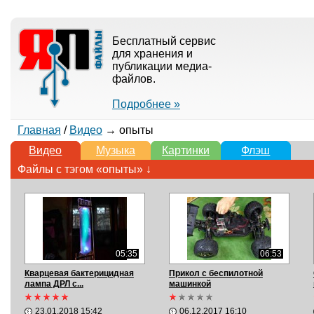
Бесплатный сервис
для хранения и
публикации медиа-
файлов.
Подробнее »
Главная
/
Видео
→ опыты
Видео
Музыка
Картинки
Флэш
Файлы с тэгом «опыты» ↓
05:35
06:53
Кварцевая бактерицидная
Прикол с беспилотной
лампа ДРЛ с...
машинкой
23.01.2018 15:42
06.12.2017 16:10