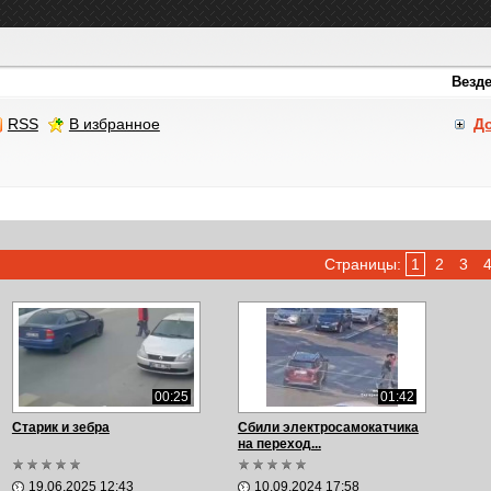
RSS
В избранное
Д
Страницы:
1
2
3
00:25
01:42
Старик и зебра
Сбили электросамокатчика
на переход...
19.06.2025 12:43
10.09.2024 17:58