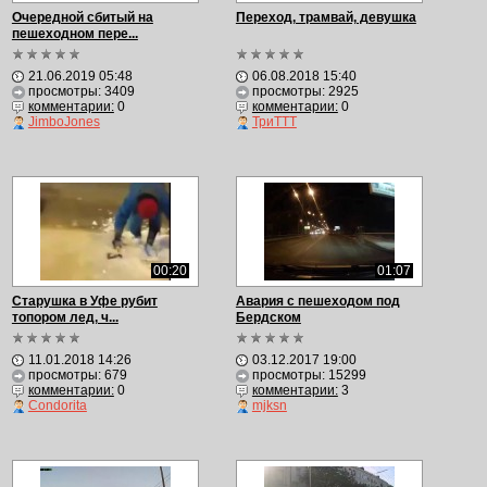
Очередной сбитый на
Переход, трамвай, девушка
пешеходном пере...
21.06.2019 05:48
06.08.2018 15:40
просмотры: 3409
просмотры: 2925
комментарии:
0
комментарии:
0
JimboJones
ТриТТТ
00:20
01:07
Старушка в Уфе рубит
Авария с пешеходом под
топором лед, ч...
Бердском
11.01.2018 14:26
03.12.2017 19:00
просмотры: 679
просмотры: 15299
комментарии:
0
комментарии:
3
Condorita
mjksn