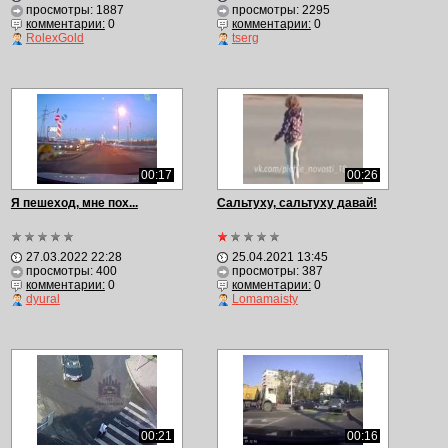
просмотры: 1887
просмотры: 2295
комментарии:
0
комментарии:
0
RolexGold
tserg
00:17
00:26
Я пешеход, мне пох...
Сальтуху, сальтуху давай!
27.03.2022 22:28
25.04.2021 13:45
просмотры: 400
просмотры: 387
комментарии:
0
комментарии:
0
dyural
Lomamaisty
00:21
00:16