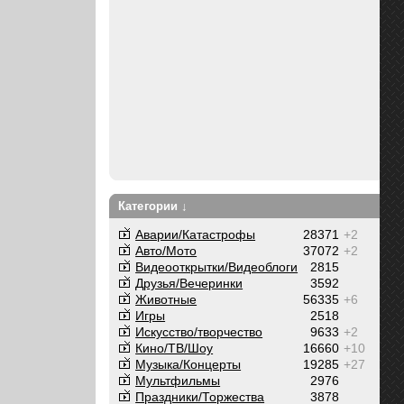
Категории ↓
Аварии/Катастрофы
28371
+2
Авто/Мото
37072
+2
Видеооткрытки/Видеоблоги
2815
Друзья/Вечеринки
3592
Животные
56335
+6
Игры
2518
Искусство/творчество
9633
+2
Кино/ТВ/Шоу
16660
+10
Музыка/Концерты
19285
+27
Мультфильмы
2976
Праздники/Торжества
3878