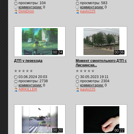
просмотры: 104
просмотры: 583
комментарии:
0
комментарии:
0
DimiDron
pavlo225
00:24
00:06
ДТП у перехода
Момент смертельного ДТП с
Лискински...
03.06.2024 20:03
30.05.2023 19:11
просмотры: 2738
просмотры: 2304
комментарии:
0
комментарии:
0
AIRKILLER
pavlo225
00:20
00:22