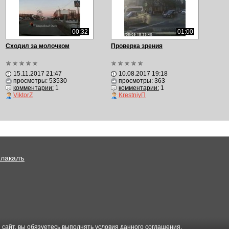
00:32
01:00
Сходил за молочком
Проверка зрения
15.11.2017 21:47
10.08.2017 19:18
просмотры: 53530
просмотры: 363
комментарии:
1
комментарии:
1
ViktorZ
KrestniyП
Плакалъ
 сайт, вы обязуетесь выполнять условия данного
соглашения
.