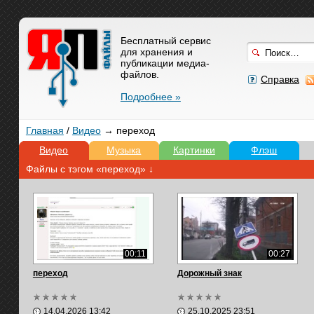
Бесплатный сервис
для хранения и
публикации медиа-
файлов.
Справка
Подробнее »
Главная
/
Видео
→ переход
Видео
Музыка
Картинки
Флэш
Файлы с тэгом «переход» ↓
00:11
00:27
переход
Дорожный знак
14.04.2026 13:42
25.10.2025 23:51