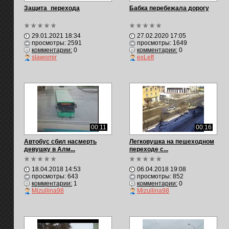
Защита_перехода
Бабка перебежала дорогу
29.01.2021 18:34
27.02.2020 17:05
просмотры: 2591
просмотры: 1649
комментарии:
0
комментарии:
0
slawomir
exLeft
00:11
00:16
Автобус сбил насмерть
Легковушка на пешеходном
девушку в Алм...
переходе с...
18.04.2018 14:53
06.04.2018 19:08
просмотры: 643
просмотры: 852
комментарии:
1
комментарии:
0
Mizullina98
Mizullina98