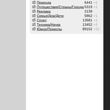
Природа
6441
+1
Путешествия/Cтраны/Города
5319
+1
Реклама
2139
Семья/Дом/Дети
5862
+1
Спорт
13581
+1
Техника/Наука
13452
+3
Юмор/Приколы
89152
+22