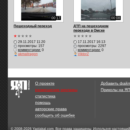
00:17
00:08
Пешеходный переход
ДТП на пешеходном
переходе в Омске
29.11.2017 11:20
17.11.2017 16:13
просмотры: 157
просмотры: 2297
комментарии:
0
комментарии:
0
akmallragon
ViktorZ
О проекте
Добавить файл
размещение рекламы
Приколы на Я
статистика
помощь
авторские права
сообщить об ошибке
© 2008-2026
Yaplakal.com
. Все права защищены. Используя настоящий