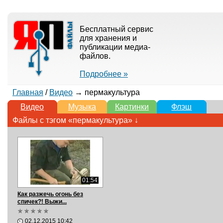
Бесплатный сервис
для хранения и
публикации медиа-
файлов.
Подробнее »
Главная
/
Видео
→ пермакультура
Видео
Музыка
Картинки
Флэш
Файлы с тэгом «пермакультура» ↓
01:54
Как разжечь огонь без
спичек?! Выжи...
02.12.2015 10:42