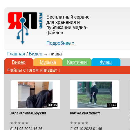
Бесплатный сервис
для хранения и
публикации медиа-
файлов.
Подробнее »
Главная
/
Видео
→ пизда
Видео
Музыка
Картинки
Флэш
Файлы с тэгом «пизда» ↓
00:06
00:47
Талантливая брухля
Как же она хочет!
31.03.2024 16:26
07.10.2023 01:46