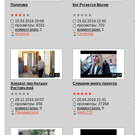
Политика
Кот Ругается Матом
15.03.2018 20:08
15.02.2018 22:00
просмотры: 8101
просмотры: 702
комментарии:
2
комментарии:
1
skysmok
Condorita
02:11
00:14
Анекдот про Наташу
Слишком много лизнула
Ростову.mp4
29.12.2016 20:07
20.04.2016 21:31
просмотры: 656
просмотры: 27268
комментарии:
0
комментарии:
0
Ланьямапрод
pavlo225