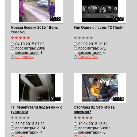
03:12
04:37
Новый боевик 2015 "День
Fun Game c Гусем #2 (Tusk)
села&q...
04.10.2015 07:03
02.02.2015 19:18
просмотры: 2008
просмотры: 671
комментарии:
1
комментарии:
0
eugenezzz
CaptainGus
01:11
04:10
ТП перепутали подъемник с
СтопХам 81 Это что за
туалетом
покемон?
23.07.2013 21:22
19.04.2013 13:54
просмотры: 2174
просмотры: 63983
комментарии:
4
комментарии:
6
mixrud
besiq