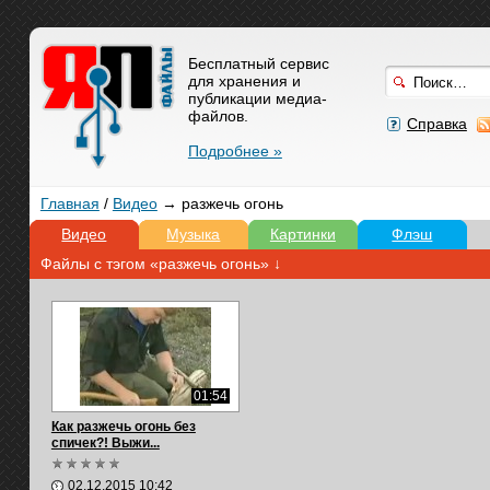
Бесплатный сервис
для хранения и
публикации медиа-
файлов.
Справка
Подробнее »
Главная
/
Видео
→ разжечь огонь
Видео
Музыка
Картинки
Флэш
Файлы с тэгом «разжечь огонь» ↓
01:54
Как разжечь огонь без
спичек?! Выжи...
02.12.2015 10:42