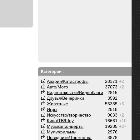
Категории ↓
Аварии/Катастрофы
28371
+2
Авто/Мото
37073
+2
Видеооткрытки/Видеоблоги
2815
Друзья/Вечеринки
3592
Животные
56335
+6
Игры
2518
Искусство/творчество
9633
+2
Кино/ТВ/Шоу
16661
+10
Музыка/Концерты
19285
+27
Мультфильмы
2976
Праздники/Торжества
3878