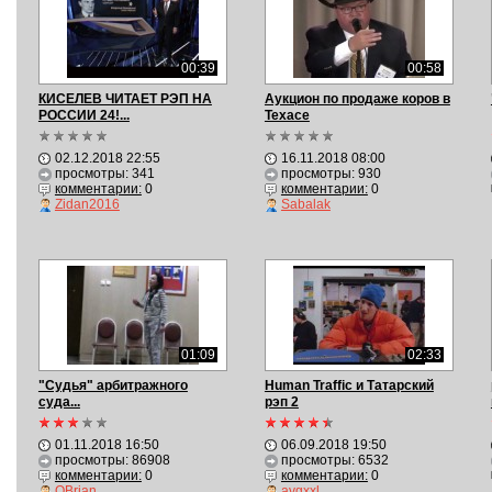
00:39
00:58
КИСЕЛЕВ ЧИТАЕТ РЭП НА
Аукцион по продаже коров в
РОССИИ 24!...
Техасе
02.12.2018 22:55
16.11.2018 08:00
просмотры: 341
просмотры: 930
комментарии:
0
комментарии:
0
Zidan2016
Sabalak
01:09
02:33
"Судья" арбитражного
Human Traffic и Татарский
суда...
рэп 2
01.11.2018 16:50
06.09.2018 19:50
просмотры: 86908
просмотры: 6532
комментарии:
0
комментарии:
0
OBrian
avgxxl