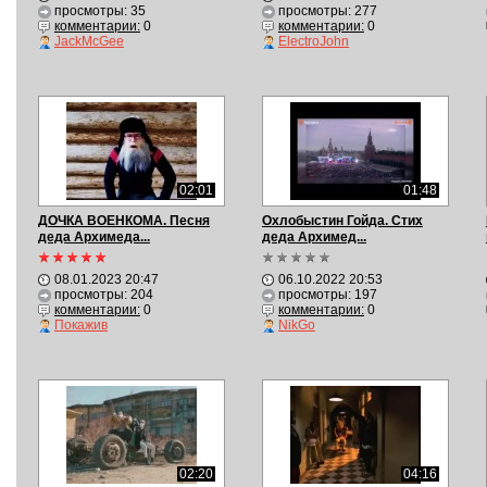
просмотры: 35
просмотры: 277
комментарии:
0
комментарии:
0
JackMcGee
ElectroJohn
02:01
01:48
ДОЧКА ВОЕНКОМА. Песня
Охлобыстин Гойда. Стих
деда Архимеда...
деда Архимед...
08.01.2023 20:47
06.10.2022 20:53
просмотры: 204
просмотры: 197
комментарии:
0
комментарии:
0
Покажив
NikGo
02:20
04:16