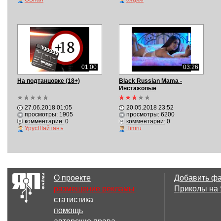
01:00
03:26
На подтанцовке (18+)
Black Russian Mama -
Инстажопые
27.06.2018 01:05
20.05.2018 23:52
просмотры: 1905
просмотры: 6200
комментарии:
0
комментарии:
0
УрусШайтанъ
Timru
О проекте
Добавить ф
размещение рекламы
Приколы на
статистика
помощь