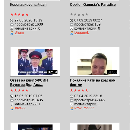
Коронавирусный рэп
Coolio - Gangsta's Paradise
27.03.2020 13:19
07.09.2019 00:27
просмотры: 1630
просмотры: 169
комментарии:
0
комментарии:
0
Shum
Duganok
02:19
01:00
Ответ на клип УФСИН
Покаяние Кати на красном
Бурятии Дед Арх...
бентли
16.05.2019 07:05
02.04.2019 23:18
просмотры: 1435
просмотры: 42446
комментарии:
1
комментарии:
1
stive77
Prokuror777