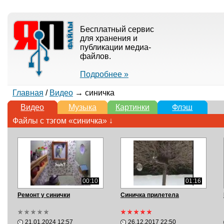
Бесплатный сервис
для хранения и
публикации медиа-
файлов.
Подробнее »
Главная
/
Видео
→ синичка
Видео
Музыка
Картинки
Флэш
Файлы с тэгом «синичка» ↓
00:10
01:16
Ремонт у синички
Синичка прилетела
21.01.2024 12:57
26.12.2017 22:50