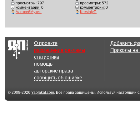
просмотры: 797
просмотры: 572
комментарии:
0
комментарии:
0
АлексейМухин
KrestniyП
О проекте
Добавить ф
размещение рекламы
Приколы на
статистика
помощь
авторские права
сообщить об ошибке
© 2008-2026
Yaplakal.com
. Все права защищены. Используя настоящий с
соглашения
.