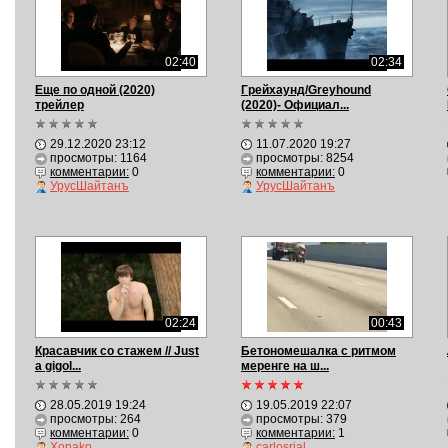
02:40
02:34
Еще по одной (2020)
Грейхаунд/Greyhound
трейлер
(2020)- Официал...
29.12.2020 23:12
11.07.2020 19:27
просмотры: 1164
просмотры: 8254
комментарии:
0
комментарии:
0
УрусШайтанъ
УрусШайтанъ
02:24
00:43
Красавчик со стажем // Just
Бетономешалка с ритмом
a gigol...
меренге на ш...
28.05.2019 19:24
19.05.2019 22:07
просмотры: 264
просмотры: 379
комментарии:
0
комментарии:
1
Xonako
carlosrial