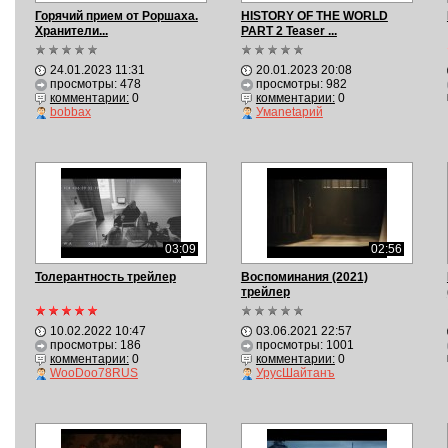
Горячий прием от Роршаха.
HISTORY OF THE WORLD
Хранители...
PART 2 Teaser ...
24.01.2023 11:31
20.01.2023 20:08
просмотры: 478
просмотры: 982
комментарии:
0
комментарии:
0
bobbax
Умаnetарий
03:09
02:56
Толерантность трейлер
Воспоминания (2021)
трейлер
10.02.2022 10:47
03.06.2021 22:57
просмотры: 186
просмотры: 1001
комментарии:
0
комментарии:
0
WooDoo78RUS
УрусШайтанъ