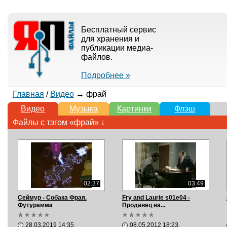
Бесплатный сервис
для хранения и
публикации медиа-
файлов.
Подробнее »
Главная
/
Видео
→ фрай
Видео
Музыка
Картинки
Флэш
Файлы с тэгом «фрай» ↓
02:37
03:49
Сеймур - Собака Фрая.
Fry and Laurie s01e04 -
Футурамма
Продавец на...
28.03.2019 14:35
08.05.2012 18:23