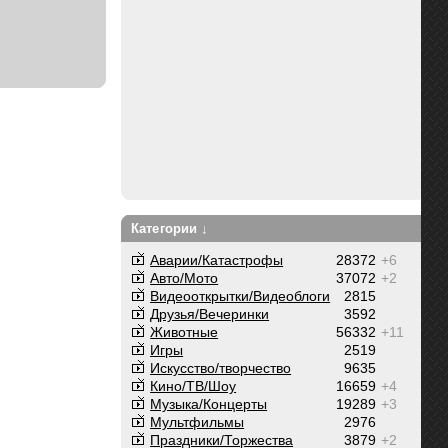
Категории ↓
Аварии/Катастрофы
28372
+6
Авто/Мото
37072
+2
Видеооткрытки/Видеоблоги
2815
Друзья/Вечеринки
3592
Животные
56332
+11
Игры
2519
Искусство/творчество
9635
Кино/ТВ/Шоу
16659
+4
Музыка/Концерты
19289
+3
Мультфильмы
2976
Праздники/Торжества
3879
+2