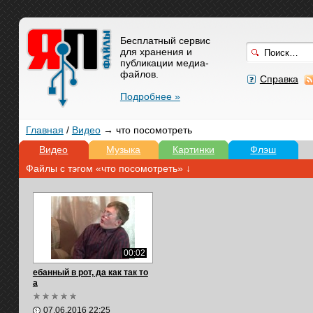
Бесплатный сервис
для хранения и
публикации медиа-
файлов.
Справка
Подробнее »
Главная
/
Видео
→ что посомотреть
Видео
Музыка
Картинки
Флэш
Файлы с тэгом «что посомотреть» ↓
00:02
ебанный в рот, да как так то
а
07.06.2016 22:25