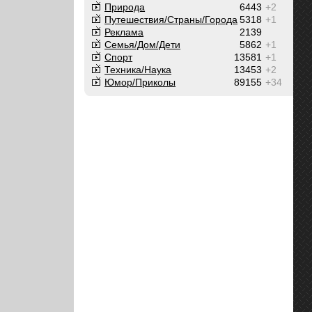
Природа
6443
+2
Путешествия/Cтраны/Города
5318
+1
Реклама
2139
Семья/Дом/Дети
5862
+1
Спорт
13581
+1
Техника/Наука
13453
+2
Юмор/Приколы
89155
+34