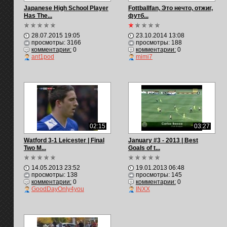
Japanese High School Player
Fottballfan, Это нечто, отжиг,
Has The...
футб...
28.07.2015 19:05
23.10.2014 13:08
просмотры: 3166
просмотры: 188
комментарии:
0
комментарии:
0
ant1pod
mimi7
02:15
03:27
Watford 3-1 Leicester | Final
January #3 - 2013 | Best
Two M...
Goals of t...
14.05.2013 23:52
19.01.2013 06:48
просмотры: 138
просмотры: 145
комментарии:
0
комментарии:
0
GoodDayOnly4you
INXX