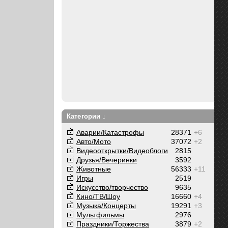
Категории ↓
Аварии/Катастрофы
28371
+6
Авто/Мото
37072
+2
Видеооткрытки/Видеоблоги
2815
Друзья/Вечеринки
3592
Животные
56333
+11
Игры
2519
Искусство/творчество
9635
Кино/ТВ/Шоу
16660
+4
Музыка/Концерты
19291
+3
Мультфильмы
2976
Праздники/Торжества
3879
+2