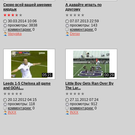
Скоро всей вашей америке
А давайте играть по
кирдык
другому
30.03.2014 10:06
07.07.2013 22:59
просмотры: 3838
просмотры: 143
комментарии:
0
комментарии:
0
Vasyaka
Derax
05:21
00:29
Leeds 1-5 Chelsea all game
Little Boy Gets Ran Over By
and GOAL...
The Lar...
20.12.2012 04:15
27.11.2012 07:24
просмотры: 118
просмотры: 912
комментарии:
0
комментарии:
0
INXX
INXX