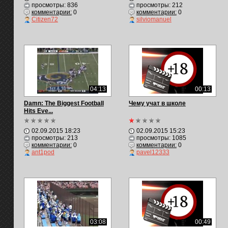
просмотры: 836
просмотры: 212
комментарии:
0
комментарии:
0
Citizen72
silviomanuel
04:13
00:13
Damn: The Biggest Football
Чему учат в школе
Hits Eve...
02.09.2015 18:23
02.09.2015 15:23
просмотры: 213
просмотры: 1085
комментарии:
0
комментарии:
0
ant1pod
pavel12333
03:08
00:49