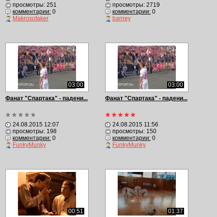
просмотры: 251
просмотры: 2719
комментарии:
0
комментарии:
0
Makrosofaker
barney
03:00
03:00
Фанат "Спартака" - падени...
Фанат "Спартака" - падени...
24.08.2015 12:07
24.08.2015 11:56
просмотры: 198
просмотры: 150
комментарии:
0
комментарии:
0
FunkyMunky
FunkyMunky
00:51
01:37