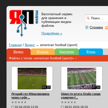
Бесплатный сервис
для хранения и
публикации медиа-
файлов.
Справка
Подробнее »
Главная
/
Видео
→ american football (sport)
Видео
Музыка
Картинки
Флэш
Файлы с тэгом «american football (sport)» ↓
01:35
07:58
Лучший гол Ибрагимовича
Оркестр штата Огайо снова
через себя ...
удивляет!...
02.04.2018 13:35
28.01.2016 18:19