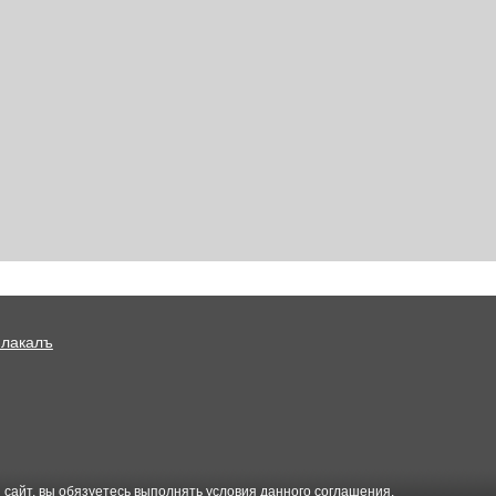
Плакалъ
 сайт, вы обязуетесь выполнять условия данного
соглашения
.