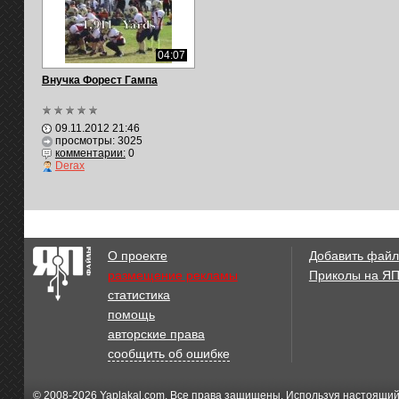
04:07
Внучка Форест Гампа
09.11.2012 21:46
просмотры: 3025
комментарии:
0
Derax
О проекте
Добавить файл
размещение рекламы
Приколы на Я
статистика
помощь
авторские права
сообщить об ошибке
© 2008-2026
Yaplakal.com
. Все права защищены. Используя настоящий