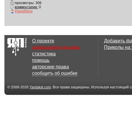
просмотры: 306
комментарии:
0
PlanetNine
О проекте
Добавить ф
размещение рекламы
Приколы на
статистика
помощь
авторские права
сообщить об ошибке
© 2008-2026
Yaplakal.com
. Все права защищены. Используя настоящий с
соглашения
.