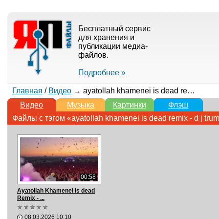
Бесплатный сервис
для хранения и
публикации медиа-
файлов.
Подробнее »
Главная
/
Видео
→ ayatollah khamenei is dead remix - d j trum
Видео
Музыка
Картинки
Флэш
Файлы с тэгом «ayatollah khamenei is dead remix - d j tru
00:58
Ayatollah Khamenei is dead
Remix - ...
08.03.2026 10:10