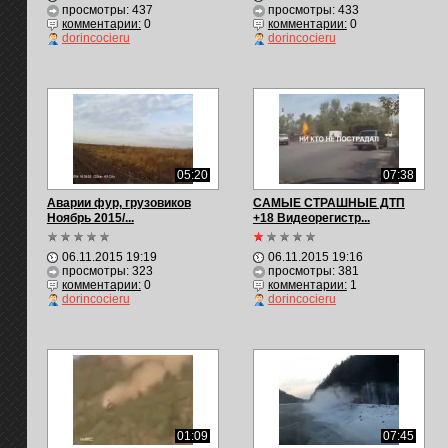
просмотры: 437
просмотры: 433
комментарии:
0
комментарии:
0
dorincocieru
dorincocieru
05:20
07:38
Аварии фур, грузовиков
САМЫЕ СТРАШНЫЕ ДТП
Ноябрь 2015/...
+18 Видеорегистр...
06.11.2015 19:19
06.11.2015 19:16
просмотры: 323
просмотры: 381
комментарии:
0
комментарии:
1
dorincocieru
dorincocieru
01:09
07:45