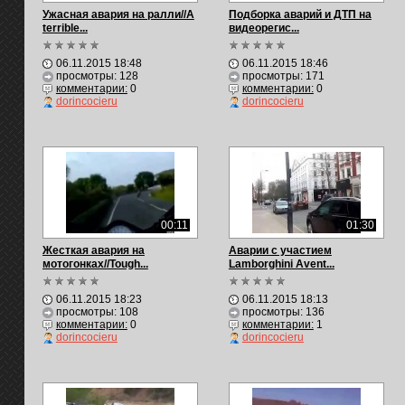
Ужасная авария на ралли//A
Подборка аварий и ДТП на
terrible...
видеорегис...
06.11.2015 18:48
06.11.2015 18:46
просмотры: 128
просмотры: 171
комментарии:
0
комментарии:
0
dorincocieru
dorincocieru
00:11
01:30
Жесткая авария на
Aварии с участием
мотогонках//Tough...
Lamborghini Avent...
06.11.2015 18:23
06.11.2015 18:13
просмотры: 108
просмотры: 136
комментарии:
0
комментарии:
1
dorincocieru
dorincocieru