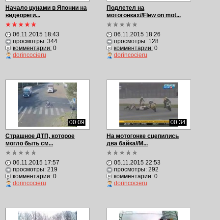
Начало цунами в Японии на
Подлетел на
видеореги...
мотогонках//Flew on mot...
06.11.2015 18:43
06.11.2015 18:26
просмотры: 344
просмотры: 128
комментарии:
0
комментарии:
0
dorincocieru
dorincocieru
00:09
00:34
Страшное ДТП, которое
На мотогонке сцепилиcь
могло быть см...
два байка//M...
06.11.2015 17:57
05.11.2015 22:53
просмотры: 219
просмотры: 292
комментарии:
0
комментарии:
0
dorincocieru
dorincocieru