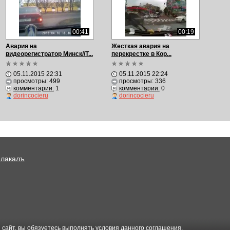
00:41
00:19
Авария на
Жесткая авария на
видеорегистратор Минск//T...
перекрестке в Кор...
05.11.2015 22:31
05.11.2015 22:24
просмотры: 499
просмотры: 336
комментарии:
1
комментарии:
0
dorincocieru
dorincocieru
Плакалъ
 сайт, вы обязуетесь выполнять условия данного
соглашения
.