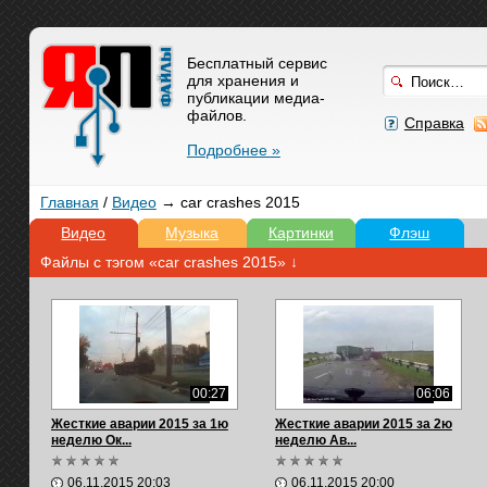
Бесплатный сервис
для хранения и
публикации медиа-
файлов.
Справка
Подробнее »
Главная
/
Видео
→ car crashes 2015
Видео
Музыка
Картинки
Флэш
Файлы с тэгом «car crashes 2015» ↓
00:27
06:06
Жесткие аварии 2015 за 1ю
Жесткие аварии 2015 за 2ю
неделю Ок...
неделю Ав...
06.11.2015 20:03
06.11.2015 20:00