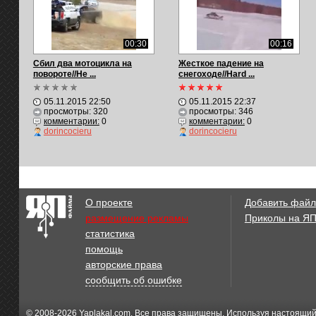
00:30
00:16
Сбил два мотоцикла на
Жесткое падение на
повороте//He ...
снегоходе//Hard ...
05.11.2015 22:50
05.11.2015 22:37
просмотры: 320
просмотры: 346
комментарии:
0
комментарии:
0
dorincocieru
dorincocieru
О проекте
Добавить файл
размещение рекламы
Приколы на Я
статистика
помощь
авторские права
сообщить об ошибке
© 2008-2026
Yaplakal.com
. Все права защищены. Используя настоящий