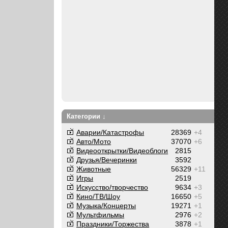
Категории ↓
Аварии/Катастрофы
28369
+4
Авто/Мото
37070
+6
Видеооткрытки/Видеоблоги
2815
Друзья/Вечеринки
3592
Животные
56329
+11
Игры
2519
Искусство/творчество
9634
+3
Кино/ТВ/Шоу
16650
+5
Музыка/Концерты
19271
+1
Мультфильмы
2976
+2
Праздники/Торжества
3878
+1