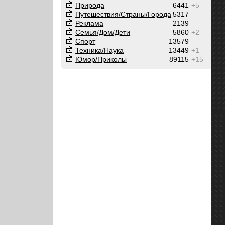
Природа
6441
+5
Путешествия/Cтраны/Города
5317
Реклама
2139
Семья/Дом/Дети
5860
+2
Спорт
13579
Техника/Наука
13449
+1
Юмор/Приколы
89115
+15