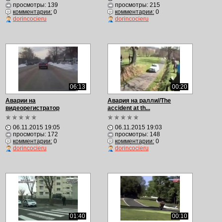
просмотры: 139
просмотры: 215
комментарии:
0
комментарии:
0
dorincocieru
dorincocieru
06:13
00:20
Аварии на
Авария на ралли//The
видеорегистратор
accident at th...
подборка...
06.11.2015 19:05
06.11.2015 19:03
просмотры: 172
просмотры: 148
комментарии:
0
комментарии:
0
dorincocieru
dorincocieru
01:40
00:10