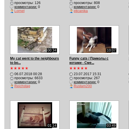
просмотры: 126
просмотры: 808
комментарии:
0
комментарии:
0
Lornet
pticanika
00:34
10:07
My cat went to the neighbours
Funny cats / Приколы с
to bo...
котами - Сме...
06.07.2018 00:28
23.07.2017 15:31
просмотры: 6633
просмотры: 267
комментарии:
0
комментарии:
0
Reichstag
Rustam200
01:14
03:49