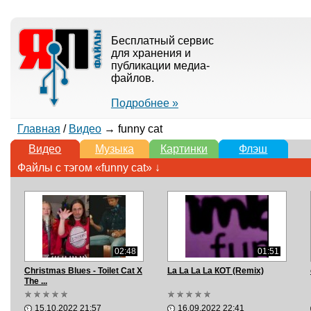
Бесплатный сервис
для хранения и
публикации медиа-
файлов.
Подробнее »
Главная
/
Видео
→ funny cat
Видео
Музыка
Картинки
Флэш
Файлы с тэгом «funny cat» ↓
02:48
01:51
Christmas Blues - Toilet Cat X
La La La La КОТ (Remix)
The ...
15.10.2022 21:57
16.09.2022 22:41