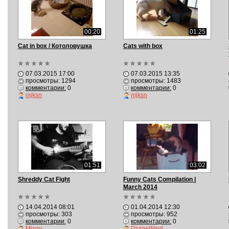
00:20
01:25
Cat in box / Котоловушка
Cats with box
07.03.2015 17:00
07.03.2015 13:35
просмотры: 1294
просмотры: 1483
комментарии:
0
комментарии:
0
mjksn
mjksn
01:51
03:02
Shreddy Cat Fight
Funny Cats Compilation |
March 2014
14.04.2014 08:01
01.04.2014 12:30
просмотры: 303
просмотры: 952
комментарии:
0
комментарии:
0
Mixoy
DivineWind