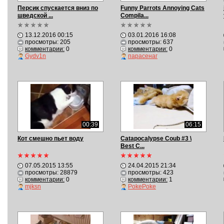
Персик спускается вниз по
Funny Parrots Annoying Cats
шведской ...
Compila...
13.12.2016 00:15
03.01.2016 16:08
просмотры: 205
просмотры: 637
комментарии:
0
комментарии:
0
Gydv1n
парасенаг
00:39
06:15
Кот смешно пьет воду
Catapocalypse Coub #3 \
Best C...
07.05.2015 13:55
24.04.2015 21:34
просмотры: 28879
просмотры: 423
комментарии:
0
комментарии:
1
mjksn
PokePoke