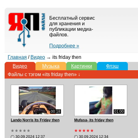
Бесплатный сервис
для хранения и
публикации медиа-
файлов.
Подробнее »
Главная
/
Видео
→ its friday then
Видео
Музыка
Картинки
Флэш
Файлы с тэгом «its friday then» ↓
00:18
01:00
Lando Norris Its Friday then
Mufasa- its friday then
30.09.2024 12:37
30.09.2024 12:34