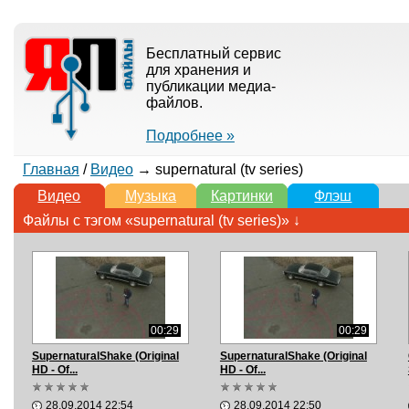
Бесплатный сервис
для хранения и
публикации медиа-
файлов.
Подробнее »
Главная
/
Видео
→ supernatural (tv series)
Видео
Музыка
Картинки
Флэш
Файлы с тэгом «supernatural (tv series)» ↓
00:29
00:29
SupernaturalShake (Original
SupernaturalShake (Original
HD - Of...
HD - Of...
28.09.2014 22:54
28.09.2014 22:50