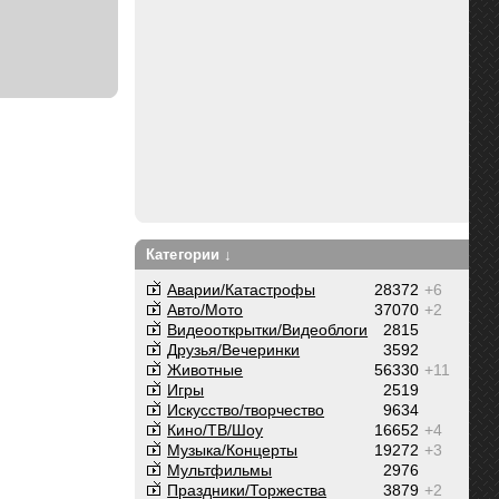
Категории ↓
Аварии/Катастрофы
28372
+6
Авто/Мото
37070
+2
Видеооткрытки/Видеоблоги
2815
Друзья/Вечеринки
3592
Животные
56330
+11
Игры
2519
Искусство/творчество
9634
Кино/ТВ/Шоу
16652
+4
Музыка/Концерты
19272
+3
Мультфильмы
2976
Праздники/Торжества
3879
+2