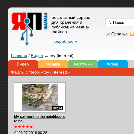
Бесплатный сервис
для хранения и
публикации медиа-
файлов.
Справка
Подробнее »
Главная
/
Видео
→ toy (interest)
Видео
Музыка
Картинки
Флэш
Файлы с тэгом «toy (interest)» ↓
00:34
My cat went to the neighbours
to bo...
06.07.2018 00:28