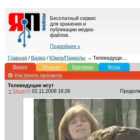
Бесплатный сервис
для хранения и
публикации медиа-
файлов.
Подробнее »
Главная
/
Видео
/
Юмор/Приколы
→ Телеведущие жгут
Видео
Музыка
Картинки
Флэш
Настроить просмотр
Телеведущие жгут
Shum
02.11.2008 16:26
Продолжи