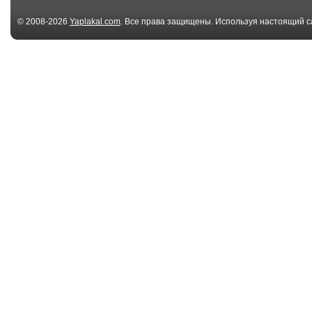
© 2008-2026
Yaplakal.com
. Все права защищены. Используя настоящий с
соглашения
.
00:32
Олег Гиндис
Домашняя ры
дежурный по городу.
Кнопка
Биб...
04:47
Компьютерная
Репортаж
техника в Китае.
Эфир ...
00:37
На этот мост ушло
Екатеринбург,
более 300 млн руб...