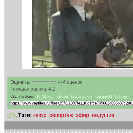
Оценить:
/
44
оценок
Текущая оценка:
4.2
Скачать файл
HTML код
BB-код
Код для ЖЖ
Код для LI
QR-код
Тэги:
казус
репортаж
эфир
ведущие