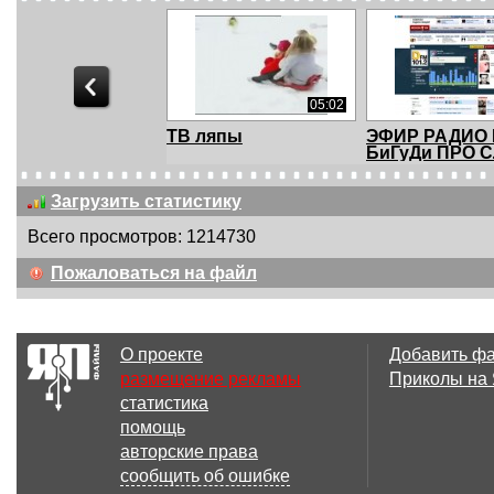
05:02
ТВ ляпы
ЭФИР РАДИО
БиГуДи ПРО 
И О...
Загрузить статистику
Всего просмотров: 1214730
01:43
Пожаловаться на файл
Американские
За несколько 
ведущие и Wii
до эфира
О проекте
Добавить ф
размещение рекламы
Приколы на
статистика
02:21
помощь
Приколы на ГТРК
Репортер лов
авторские права
Кострома
сообщить об ошибке