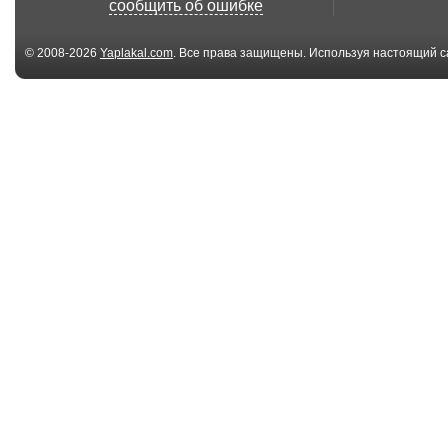
сообщить об ошибке
© 2008-2026
Yaplakal.com
. Все права защищены. Используя настоящий с
соглашения
.
00:12
What is this
NASA is lookin
this guy
01:26
Не хочу быть негрой
The things you
the subway
01:00
Mufasa- its friday then
Макс Левин –
Сражайся, Му