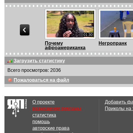
01:30
Почему
Негропранк
афроамериканка
начала учить ...
Загрузить статистику
Всего просмотров: 2036
00:17
Пожаловаться на файл
Just pull up those
Цой на планта
pants like you 3...
Пачка сигарет
О проекте
Добавить ф
размещение рекламы
Приколы на
статистика
01:07
помощь
This is some funny
this woulda be
авторские права
shit
13th reason