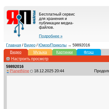
Бесплатный сервис
для хранения и
публикации медиа-
файлов.
Подробнее »
Главная
/
Видео
/
Юмор/Приколы
→ 59892016
Видео
Музыка
Картинки
Флэш
Настроить просмотр
59892016
PlanetNine
18.12.2025 20:44
Продолж