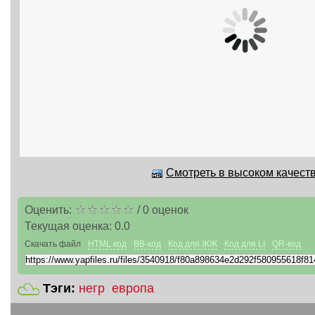
Смотреть в высоком качеств
Оценить:
/
0
оценок
Текущая оценка:
0.0
Скачать файл
HTML код
BB-код
Код для ЖЖ
Код для LI
QR-код
Тэги:
негр
европа