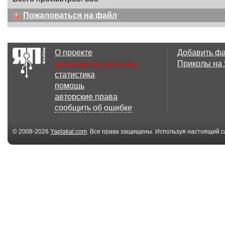
Пожаловаться на файл
О проекте
Добавить ф
размещение рекламы
Приколы на
статистика
помощь
авторские права
сообщить об ошибке
© 2008-2026
Yaplakal.com
. Все права защищены. Используя настоящий с
соглашения
.