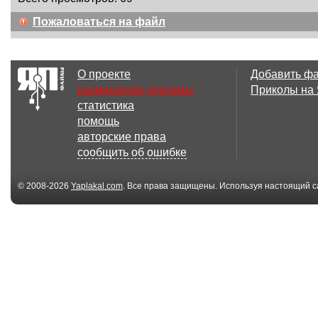
Пожаловаться на файл
О проекте
Добавить ф
размещение рекламы
Приколы на
статистика
помощь
авторские права
сообщить об ошибке
© 2008-2026
Yaplakal.com
. Все права защищены. Используя настоящий с
соглашения
.