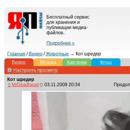
Бесплатный сервис
для хранения и
публикации медиа-
файлов.
Подробнее »
Главная
/
Видео
/
Животные
→ Кот шредер
Видео
Музыка
Картинки
Флэш
Настроить просмотр
Кот шредер
MrDeadhead
03.11.2009 20:34
Продолж