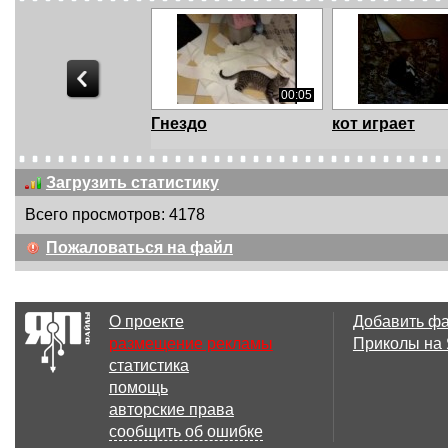
00:05
Гнездо
кот играет
Загрузить статистику
Всего просмотров: 4178
01:05
Пожаловаться на файл
Кот и бумажный
Кот против ст
лист
О проекте
Добавить ф
размещение рекламы
Приколы на
статистика
01:04
помощь
Кот против принтера
Цап-царап
авторские права
сообщить об ошибке