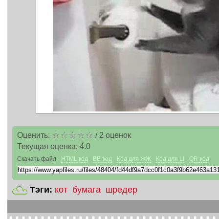
Оценить:
/
2
оценок
Текущая оценка:
4.0
Скачать файл
HTML код
BB-код
Код для ЖЖ
Код для LI
QR-код
Тэги:
кот
бумага
шредер