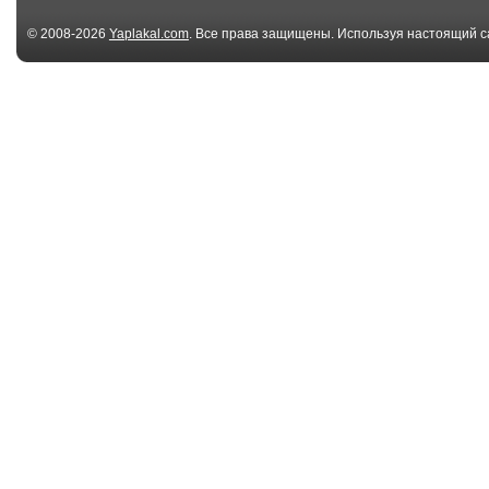
© 2008-2026
Yaplakal.com
. Все права защищены. Используя настоящий с
соглашения
.
00:11
annihilate everything
That biker owe
that exists
dinner
00:10
31974269
648218065
00:07
1783249463982
Excuse me co
through