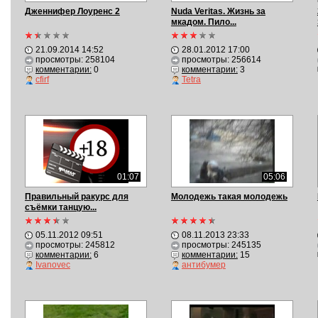
Дженнифер Лоуренс 2
Nuda Veritas. Жизнь за
мкадом. Пило...
21.09.2014 14:52
28.01.2012 17:00
просмотры: 258104
просмотры: 256614
комментарии:
0
комментарии:
3
cfirf
Tetra
01:07
05:06
Правильный ракурс для
Молодежь такая молодежь
съёмки танцую...
05.11.2012 09:51
08.11.2013 23:33
просмотры: 245812
просмотры: 245135
комментарии:
6
комментарии:
15
Ivanovec
антибумер