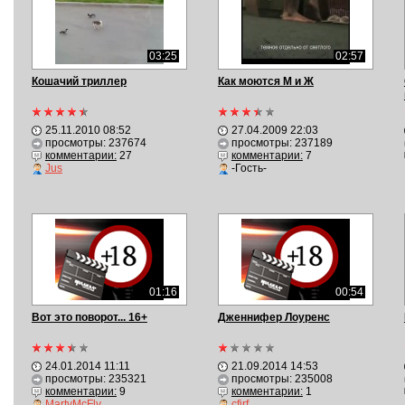
03:25
02:57
Кошачий триллер
Как моются М и Ж
25.11.2010 08:52
27.04.2009 22:03
просмотры: 237674
просмотры: 237189
комментарии:
27
комментарии:
7
Jus
-Гость-
01:16
00:54
Вот это поворот... 16+
Дженнифер Лоуренс
24.01.2014 11:11
21.09.2014 14:53
просмотры: 235321
просмотры: 235008
комментарии:
9
комментарии:
1
MartyMcFly
cfirf