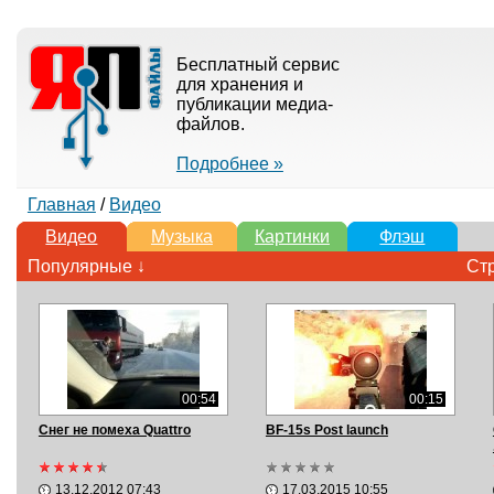
Бесплатный сервис
для хранения и
публикации медиа-
файлов.
Подробнее »
Главная
/
Видео
Видео
Музыка
Картинки
Флэш
Популярные ↓
Ст
00:54
00:15
Снег не помеха Quattro
BF-15s Post launch
13.12.2012 07:43
17.03.2015 10:55