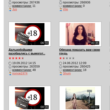
просмотры: 267436
просмотры: 266936
комментарии:
11
комментарии:
0
Jus
Vile
06:56
00:46
Дальнобойщики
Обязана показать вам свою
разобрались с вымогат...
грудь
19.09.2012 14:15
24.06.2012 12:09
просмотры: 263559
просмотры: 260425
комментарии:
48
комментарии:
18
попов1974
Shum
00:06
03:07