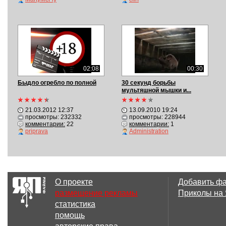
02:08
00:30
Быдло огребло по полной
30 секунд борьбы
мультяшной мышки и...
21.03.2012 12:37
13.09.2010 19:24
просмотры: 232332
просмотры: 228944
комментарии:
22
комментарии:
1
priprava
Administration
О проекте
Добавить ф
размещение рекламы
Приколы на
статистика
помощь