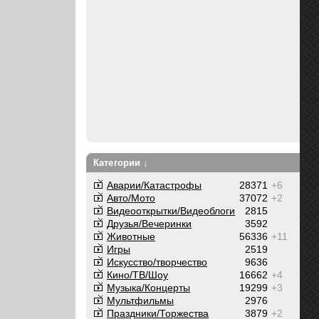
Категории ↓
Аварии/Катастрофы
28371
+6
Авто/Мото
37072
+2
Видеооткрытки/Видеоблоги
2815
Друзья/Вечеринки
3592
Животные
56336
+11
Игры
2519
Искусство/творчество
9636
Кино/ТВ/Шоу
16662
+4
Музыка/Концерты
19299
+3
Мультфильмы
2976
Праздники/Торжества
3879
+2