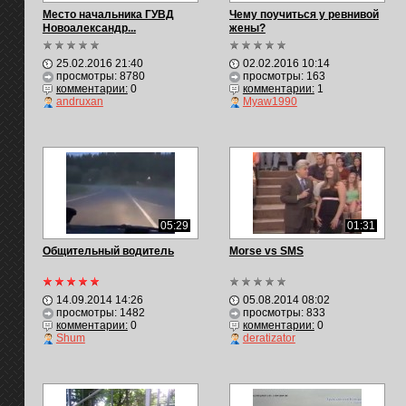
Место начальника ГУВД
Чему поучиться у ревнивой
Новоалександр...
жены?
25.02.2016 21:40
02.02.2016 10:14
просмотры: 8780
просмотры: 163
комментарии:
0
комментарии:
1
andruxan
Myaw1990
05:29
01:31
Общительный водитель
Morse vs SMS
14.09.2014 14:26
05.08.2014 08:02
просмотры: 1482
просмотры: 833
комментарии:
0
комментарии:
0
Shum
deratizator