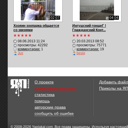
02:07
04:04
Хозяин зоопарка общается
Ингушский гонщеГ !
со зверями
Гражданский Конт...
08.06.2013 11:24
20.03.2013 08:52
просмотры: 42292
просмотры: 75771
комментарии:
1
комментарии:
19
Jus
besiq
О проекте
Добавить файл
размещение рекламы
Приколы на Я
статистика
помощь
авторские права
сообщить об ошибке
© 2008-2026
Yaplakal.com
. Все права защищены. Используя настоящий