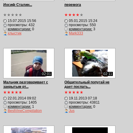
Иосиф Сталин...
перемога
15.07.2015 15:56
05.01.2015 15:24
просмотры: 432
просмотры: 550
комментарии:
0
комментарии:
3
хлыстик
Mark333
02:01
02:11
Мальчик разговаривает с
Общительный попугай не
закрытым рт...
дает поспать...
22.01.2014 09:02
19.11.2013 07:18
просмотры: 1405
просмотры: 43811
комментарии:
1
комментарии:
0
BestVineCompilation
Jus