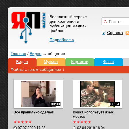
Бесплатный сервис
для хранения и
публикации медиа-
файлов.
Справка
Подробнее »
Главная
/
Видео
→ общение
Видео
Музыка
Картинки
Флэш
Файлы с тэгом «общение» ↓
00:08
00:14
Все правильно сделал!
Кошка использует язык
жестов
07.07.2020 17:23
02.04.2019 16:04