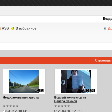
RSS
В избранное
Д
Страницы
01:21
01:08
Недосамовыпил хруста
Борзый коллектор из
Центра Займов
03.05.2018 14:19
23.03.2018 21:21