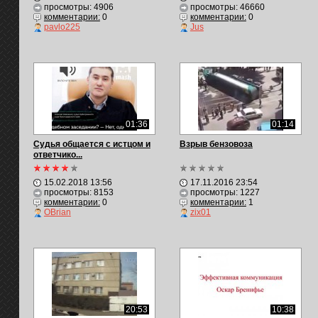
просмотры: 4906
просмотры: 46660
комментарии:
0
комментарии:
0
pavlo225
Jus
01:36
01:14
Судья общается с истцом и
Взрыв бензовоза
ответчико...
15.02.2018 13:56
17.11.2016 23:54
просмотры: 8153
просмотры: 1227
комментарии:
0
комментарии:
1
OBrian
zix01
20:53
10:38