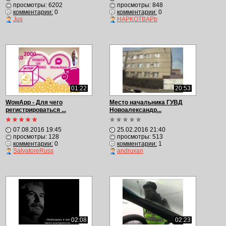
просмотры: 6202
просмотры: 848
комментарии:
0
комментарии:
0
Jus
HAPKOTBAPb
01:22
20:53
WowApp - Для чего
Место начальника ГУВД
регистрироваться ...
Новоалександр...
07.08.2016 19:45
25.02.2016 21:40
просмотры: 128
просмотры: 513
комментарии:
0
комментарии:
1
SalvatoreRuss
andruxan
02:08
02:23