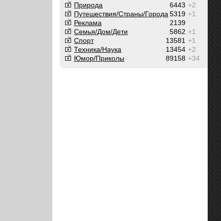
Природа
6443
+2
Путешествия/Cтраны/Города
5319
+1
Реклама
2139
Семья/Дом/Дети
5862
+1
Спорт
13581
+1
Техника/Наука
13454
+2
Юмор/Приколы
89158
+34