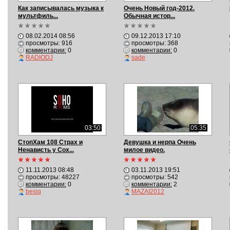
Как записывалась музыка к
Очень Новый год-2012.
мультфиль...
Обычная истор...
08.02.2014 08:56
09.12.2013 17:10
просмотры: 916
просмотры: 368
комментарии:
0
комментарии:
0
RADIODJ
sade
03:50
05:35
СтопХам 108 Страх и
Девушка и нерпа Очень
Ненависть у Сох...
милое видео.
11.11.2013 08:48
03.11.2013 19:51
просмотры: 48227
просмотры: 542
комментарии:
0
комментарии:
2
besiq
MAZAI2012