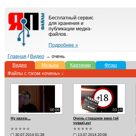
Бесплатный сервис
для хранения и
публикации медиа-
файлов.
Подробнее »
Главная
/
Видео
→ очень
Видео
Музыка
Картинки
Флэш
Файлы с тэгом «очень» ↓
00:06
03:19
Ну нахер....
Очень страшное кино (эй
чувак).avi
30.07.2014 01:38
13.07.2014 20:08