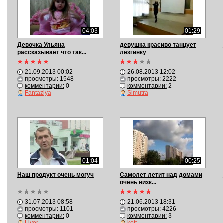
04:03
01:29
Девочка Ульяна
девушка красиво танцует
рассказывает что так...
лезгинку
21.09.2013 00:02
26.08.2013 12:02
просмотры: 1548
просмотры: 2222
комментарии:
0
комментарии:
2
Fantaziya
Simutra
01:04
00:25
Наш продукт очень могуч
Самолет летит над домами
очень низк...
31.07.2013 08:58
21.06.2013 18:31
просмотры: 1101
просмотры: 4226
комментарии:
0
комментарии:
3
Liver
kott