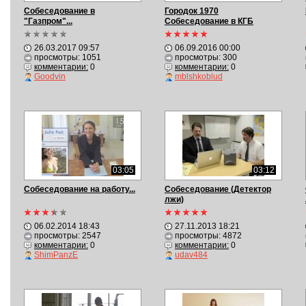
Собеседование в
Городок 1970
"Газпром"...
Собеседование в КГБ
26.03.2017 09:57
06.09.2016 00:00
просмотры: 1051
просмотры: 300
комментарии:
0
комментарии:
0
Gооdvin
mblshkoblud
03:05
03:12
Собеседование на работу...
Собеседование (Детектор
лжи)
06.02.2014 18:43
27.11.2013 18:21
просмотры: 2547
просмотры: 4872
комментарии:
0
комментарии:
0
ShimPanzE
udav484