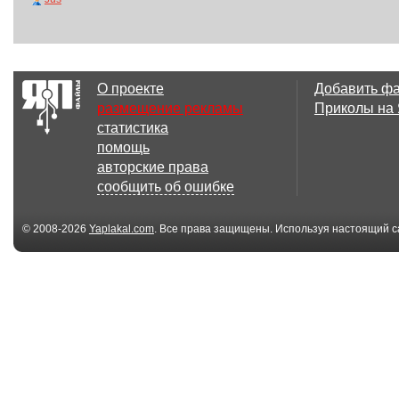
О проекте
Добавить ф
размещение рекламы
Приколы на
статистика
помощь
авторские права
сообщить об ошибке
© 2008-2026
Yaplakal.com
. Все права защищены. Используя настоящий с
соглашения
.