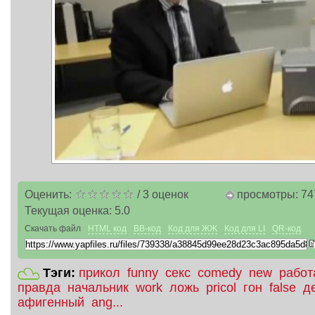
Оценить:
/
3
оценок
просмотры: 74
Текущая оценка:
5.0
Скачать файл
HTML код
BB-код
Код для ЖЖ
Код для LI
QR-код
Тэги:
прикол
funny
секс
comedy
new
работ
правда
начальник
work
ложь
pricol
гон
false
д
афигенный
ang...