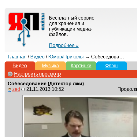
Бесплатный сервис
для хранения и
публикации медиа-
файлов.
Подробнее »
Главная
/
Видео
/
Юмор/Приколы
→ Собеседование (Детектор лжи)
Видео
Музыка
Картинки
Флэш
Настроить просмотр
Собеседование (Детектор лжи)
zed
21.11.2013 10:52
Продолжи