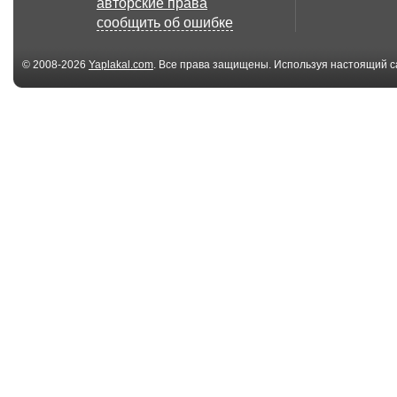
авторские права
Моцарт (Instant D...
задался
сообщить об ошибке
© 2008-2026
Yaplakal.com
. Все права защищены. Используя настоящий с
соглашения
.
00:45
Владелец ресторана
убегает от пет
против защитнико...
escapes from th
00:30
Радиоуправляемый
Coub Joy
летающий ЧЛЕН /
Th...
04:20
COUBище 13
COUBище 13