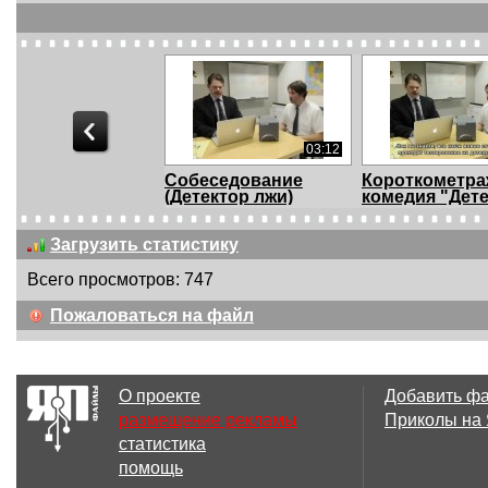
03:12
Собеседование
Короткометра
(Детектор лжи)
комедия "Дете.
Загрузить статистику
Всего просмотров: 747
3 файл(ов)
3 
Пожаловаться на файл
Novogodnee
ПРИКОЛ ПО
Obraschenie
ПРИВЫЧКЕ С
Prezidentov....
ЛИФЧИК РЖУ ..
О проекте
Добавить ф
размещение рекламы
Приколы на
статистика
03:32
помощь
Парк, Шампанское,
Когда день не