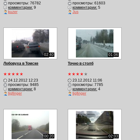
просмотры: 76782
просмотры: 61603
комментарии:
9
комментарии:
5
kuzer
Jus
02:40
01:06
Лобовуха в Томске
Точно в столб
24.12.2012 12:23
23.12.2012 11:06
просмотры: 9485
просмотры: 7785
комментарии:
8
комментарии:
4
tigfinger
tigfinger
00:20
02:03