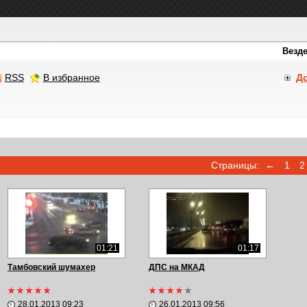
RSS
В избранное
Д
Страницы:
←
1
2
01:21
01:17
Тамбовский шумахер
ДПС на МКАД
28.01.2013 09:23
26.01.2013 09:56