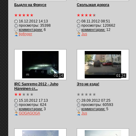
Быдло на Фокусе
Скользкая дорога
16.12.2012 14:13
08.11.2012 08:51
просмотры: 35398
просмотры: 120662
комментарии:
6
комментарии:
12
tigfinger
Jus
01:14
01:24
IRC Sanremo 2012 - Juho
Это не езда!
Hänninen cr...
15.10.2012 17:13
28.09.2012 07:25
просмотры: 624
просмотры: 60593
комментарии:
3
комментарии:
5
GOGAGOGA
Jus