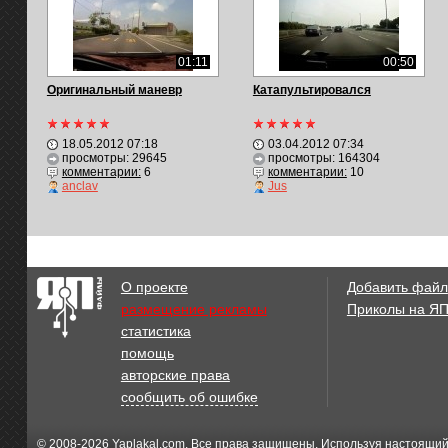
01:11
00:50
Оригинальный маневр
Катапультировался
18.05.2012 07:18
03.04.2012 07:34
просмотры: 29645
просмотры: 164304
комментарии:
6
комментарии:
10
anclav
Jus
О проекте
Добавить файл
размещение рекламы
Приколы на Я
статистика
помощь
авторские права
сообщить об ошибке
© 2008-2026
Yaplakal.com
. Все права защищены. Используя настоящий