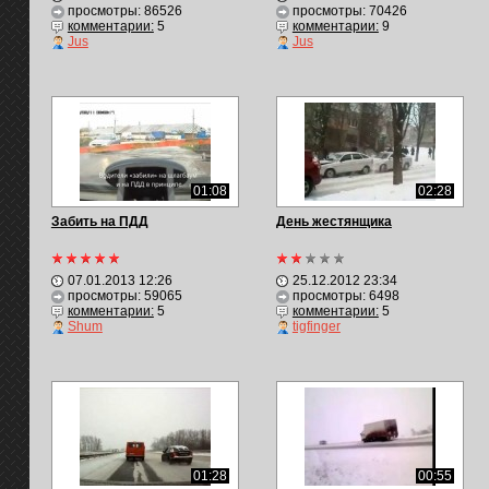
просмотры: 86526
просмотры: 70426
комментарии:
5
комментарии:
9
Jus
Jus
01:08
02:28
Забить на ПДД
День жестянщика
07.01.2013 12:26
25.12.2012 23:34
просмотры: 59065
просмотры: 6498
комментарии:
5
комментарии:
5
Shum
tigfinger
01:28
00:55