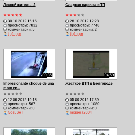
Лесной житель - 2
Сладкая парочка и ТП
30.10.2012 15:16
28.10.2012 12:28
просмотры: 7832
просмотры: 7748
комментарии:
5
комментарии:
2
tigfinger
tigfinger
00:35
04:59
Impresionante choque de una
Жесткое ДТП в Белгороде
moto en...
12.09.2012 19:18
05.09.2012 17:39
просмотры: 567
просмотры: 1080
комментарии:
0
комментарии:
0
GozuSeT
miggera2004