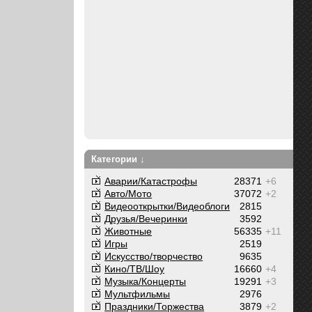
Категории ↓
Аварии/Катастрофы
28371
+6
Авто/Мото
37072
+2
Видеооткрытки/Видеоблоги
2815
Друзья/Вечеринки
3592
Животные
56335
+11
Игры
2519
Искусство/творчество
9635
Кино/ТВ/Шоу
16660
+4
Музыка/Концерты
19291
+3
Мультфильмы
2976
Праздники/Торжества
3879
+2