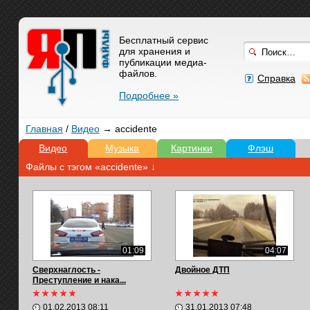
Бесплатный сервис
для хранения и
публикации медиа-
файлов.
Справка
Подробнее »
Главная
/
Видео
→ accidente
Видео
Музыка
Картинки
Флэш
Файлы с тэгом «accidente» ↓
01:09
04:07
Сверхнаглость -
Двойное ДТП
Преступление и нака...
01.02.2013 08:11
31.01.2013 07:48