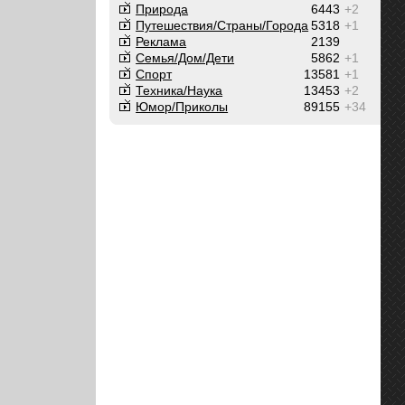
Природа
6443
+2
Путешествия/Cтраны/Города
5318
+1
Реклама
2139
Семья/Дом/Дети
5862
+1
Спорт
13581
+1
Техника/Наука
13453
+2
Юмор/Приколы
89155
+34