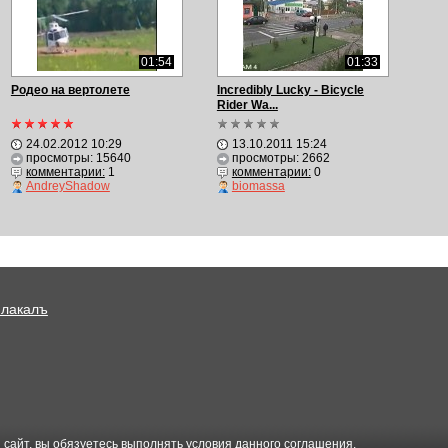
01:54
01:33
Родео на вертолете
Incredibly Lucky - Bicycle
Rider Wa...
24.02.2012 10:29
13.10.2011 15:24
просмотры: 15640
просмотры: 2662
комментарии:
1
комментарии:
0
AndreyShadow
biomassa
Плакалъ
 сайт, вы обязуетесь выполнять условия данного
соглашения
.