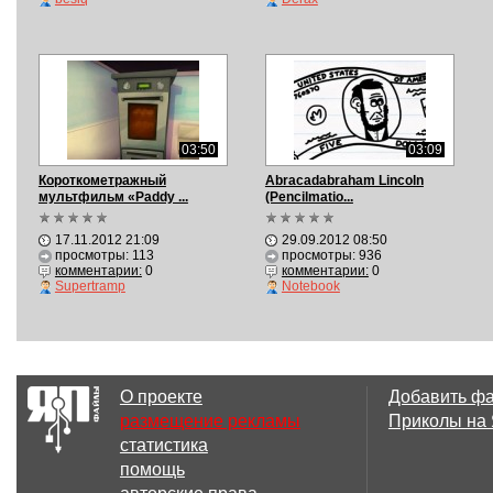
03:50
03:09
Короткометражный
Abracadabraham Lincoln
мультфильм «Paddy ...
(Pencilmatio...
17.11.2012 21:09
29.09.2012 08:50
просмотры: 113
просмотры: 936
комментарии:
0
комментарии:
0
Supertramp
Notebook
О проекте
Добавить ф
размещение рекламы
Приколы на
статистика
помощь