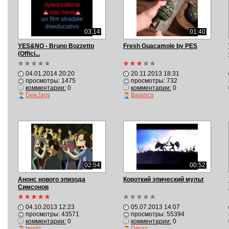
03:14
01:40
YES&NO - Bruno Bozzetto
Fresh Guacamole by PES
(Offici...
04.01.2014 20:20
20.11.2013 18:31
просмотры: 1475
просмотры: 732
комментарии:
0
комментарии:
0
DeeJays
Bаlanco
02:54
00:52
Анонс нового эпизода
Короткий эпический мульт
Симсонов
04.10.2013 12:23
05.07.2013 14:07
просмотры: 43571
просмотры: 55394
комментарии:
0
комментарии:
0
besiq
Derax