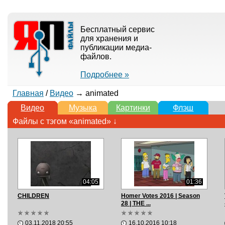
Бесплатный сервис
для хранения и
публикации медиа-
файлов.
Подробнее »
Главная
/
Видео
→ animated
Видео
Музыка
Картинки
Флэш
Файлы с тэгом «animated» ↓
04:05
01:36
CHILDREN
Homer Votes 2016 | Season
28 | THE ...
03.11.2018 20:55
16.10.2016 10:18