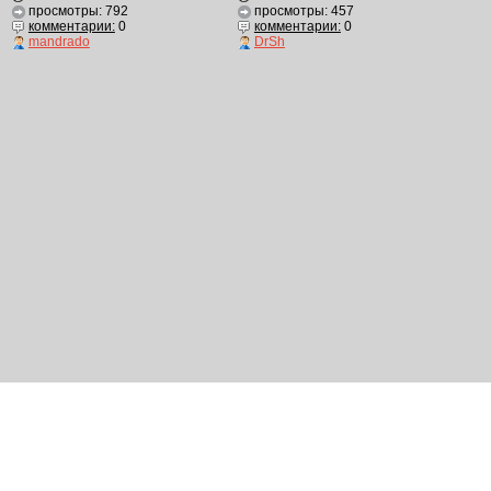
просмотры: 792
просмотры: 457
комментарии:
0
комментарии:
0
mandrado
DrSh