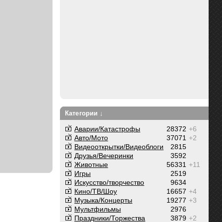
Категории ↓
Аварии/Катастрофы
28372
+6
Авто/Мото
37071
+2
Видеооткрытки/Видеоблоги
2815
Друзья/Вечеринки
3592
Животные
56331
+11
Игры
2519
Искусство/творчество
9634
Кино/ТВ/Шоу
16657
+4
Музыка/Концерты
19277
+3
Мультфильмы
2976
Праздники/Торжества
3879
+2