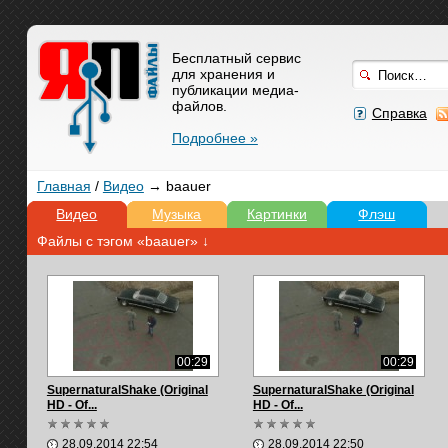
Бесплатный сервис
для хранения и
публикации медиа-
файлов.
Справка
Подробнее »
Главная
/
Видео
→ baauer
Видео
Музыка
Картинки
Флэш
Файлы с тэгом «baauer» ↓
00:29
00:29
SupernaturalShake (Original
SupernaturalShake (Original
HD - Of...
HD - Of...
28.09.2014 22:54
28.09.2014 22:50