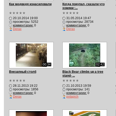
Как медведя изнасиловали
Когда покупал, сказали что
хомяки :...
20.10.2014 19:00
31.05.2014 19:47
просмотры: 5252
просмотры: 28734
комментарии:
0
комментарии:
0
Derax
Derax
00:34
02:42
Внезапный столб
Black Bear climbs up a tree
stand- ...
28.11.2013 19:22
21.10.2013 19:59
просмотры: 1856
просмотры: 141
комментарии:
0
комментарии:
0
Derax
potapich