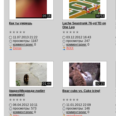
05:16
00:53
Как ты умрешь
Lache Seastrunk 76-yd TD on
One Leg
11.07.2013 21:22
03.12.2012 16:43
просмотры: 1187
просмотры: 247
комментарии:
0
комментарии:
0
Derax
INXX
01:44
02:15
(видео)Медведи любят
Bear cubs vs. Cake icing!
морковку!
06.04.2012 10:11
11.01.2012 22:09
просмотры: 573
просмотры: 146
комментарии:
0
комментарии:
0
Aiku
иванФаков