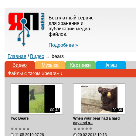
Бесплатный сервис
для хранения и
публикации медиа-
файлов.
Подробнее »
Главная
/
Видео
→ bears
Видео
Музыка
Картинки
Флэш
Файлы с тэгом «bears» ↓
00:48
01:36
Two Bears
When your bear had a hard
day and n...
11.05.2019 07:28
20.02.2018 10:13