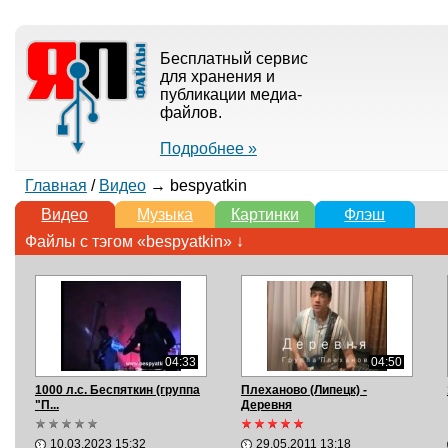
Бесплатный сервис
для хранения и
публикации медиа-
файлов.
Подробнее »
Главная
/
Видео
→ bespyatkin
Видео
Музыка
Картинки
Флэш
Файлы с тэгом «bespyatkin» ↓
04:33
04:50
1000 л.с. Беспяткин (группа
Плеханово (Липецк) -
"П...
Деревня
10.03.2023 15:32
29.05.2011 13:18