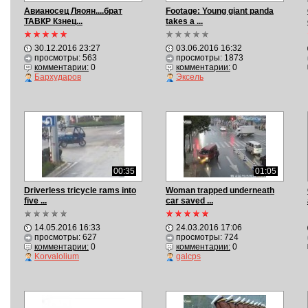
Авианосец Ляоян....брат
Footage: Young giant panda
ТАВКР Кзнец...
takes a ...
30.12.2016 23:27
03.06.2016 16:32
просмотры: 563
просмотры: 1873
комментарии:
0
комментарии:
0
Бархударов
Эксель
00:35
01:05
Driverless tricycle rams into
Woman trapped underneath
five ...
car saved ...
14.05.2016 16:33
24.03.2016 17:06
просмотры: 627
просмотры: 724
комментарии:
0
комментарии:
0
Korvalolium
galcps