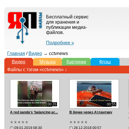
Бесплатный сервис
для хранения и
публикации медиа-
файлов.
Подробнее »
Главная
/
Видео
→ cctvnews
Видео
Музыка
Картинки
Флэш
Файлы с тэгом «cctvnews» ↓
00:26
00:55
A red panda's 'balancing ac...
В бочке через Атлантику
09.01.2019 08:30
28.12.2018 00:57