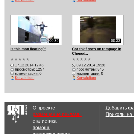
00:39
00:33
Is this man floating?!
Car thief goes on rampage in
Chengd...
17.12.2014 12:46
09.12.2014 19:28
просмотры: 1257
просмотры: 845
комментарии:
0
комментарии:
0
Korvalolium
Korvalolium
О проекте
Добавить ф
размещение рекламы
Приколы на
статистика
помощь