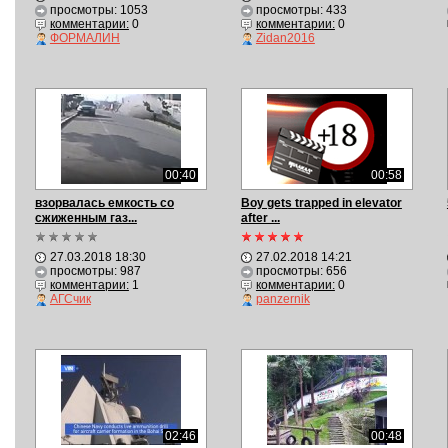
просмотры: 1053
просмотры: 433
комментарии:
0
комментарии:
0
ФОРМАЛИН
Zidan2016
00:40
00:58
взорвалась емкость со
Boy gets trapped in elevator
сжиженным газ...
after ...
27.03.2018 18:30
27.02.2018 14:21
просмотры: 987
просмотры: 656
комментарии:
1
комментарии:
0
АГСчик
panzernik
02:46
00:48