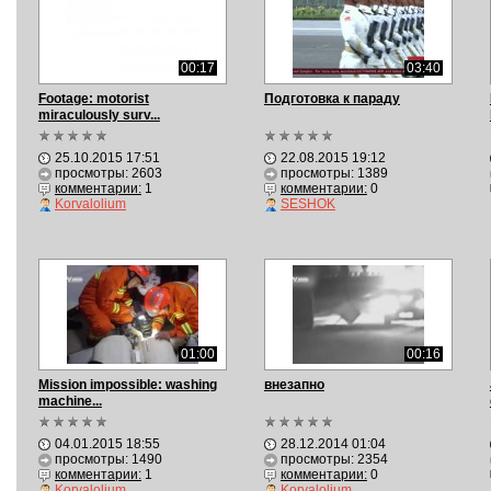
00:17
03:40
Footage: motorist
Подготовка к параду
miraculously surv...
25.10.2015 17:51
22.08.2015 19:12
просмотры: 2603
просмотры: 1389
комментарии:
1
комментарии:
0
Korvalolium
SESHOK
01:00
00:16
Mission impossible: washing
внезапно
machine...
04.01.2015 18:55
28.12.2014 01:04
просмотры: 1490
просмотры: 2354
комментарии:
1
комментарии:
0
Korvalolium
Korvalolium