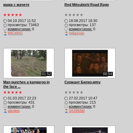
мама с мачете
Red Mitsubishi Road Rage
04.10.2017 11:52
18.08.2017 18:30
просмотры: 73463
просмотры: 137
комментарии:
0
комментарии:
0
WiCkING
mikasyan
01:52
00:54
Man punches a kangaroo in
Сержант Билко.wmv
the face ...
01.03.2017 22:23
27.02.2017 10:47
просмотры: 431
просмотры: 215
комментарии:
0
комментарии:
0
alexkro
3A3968M