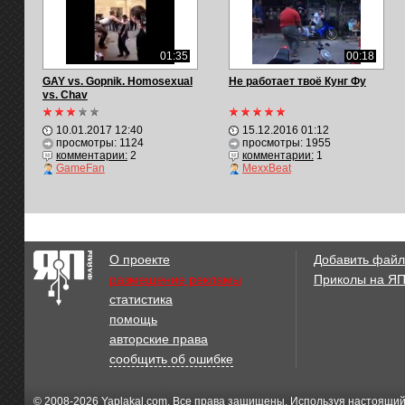
01:35
00:18
GAY vs. Gopnik. Homosexual
Не работает твоё Кунг Фу
vs. Chav
10.01.2017 12:40
15.12.2016 01:12
просмотры: 1124
просмотры: 1955
комментарии:
2
комментарии:
1
GameFan
MexxBeat
О проекте
Добавить файл
размещение рекламы
Приколы на Я
статистика
помощь
авторские права
сообщить об ошибке
© 2008-2026
Yaplakal.com
. Все права защищены. Используя настоящий