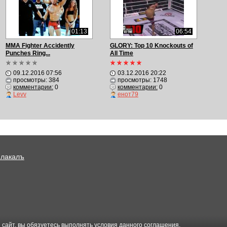
01:13
06:54
MMA Fighter Accidently
GLORY: Top 10 Knockouts of
Punches Ring...
All Time
09.12.2016 07:56
03.12.2016 20:22
просмотры: 384
просмотры: 1748
комментарии:
0
комментарии:
0
Levv
енот79
Плакалъ
 сайт, вы обязуетесь выполнять условия данного
соглашения
.