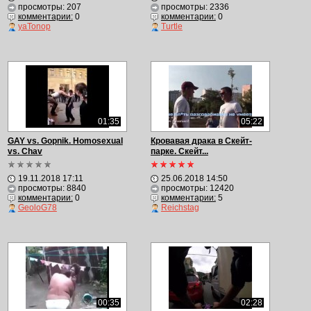
просмотры: 207
просмотры: 2336
комментарии:
0
комментарии:
0
yaTonop
Turtle
01:35
05:22
GAY vs. Gopnik. Homosexual
Кровавая драка в Скейт-
vs. Chav
парке. Скейт...
19.11.2018 17:11
25.06.2018 14:50
просмотры: 8840
просмотры: 12420
комментарии:
0
комментарии:
5
GeoloG78
Reichstag
00:35
02:28