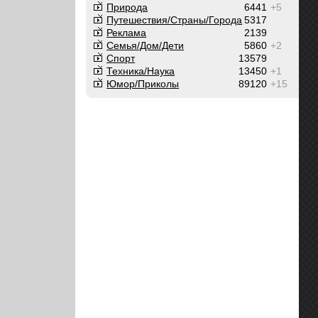
Природа
6441
+5
Путешествия/Cтраны/Города
5317
Реклама
2139
Семья/Дом/Дети
5860
+2
Спорт
13579
Техника/Наука
13450
+1
Юмор/Приколы
89120
+15