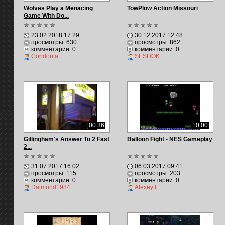
Wolves Play a Menacing
TowPlow Action Missouri
Game With Do...
23.02.2018 17:29
30.12.2017 12:48
просмотры: 630
просмотры: 862
комментарии:
0
комментарии:
0
Condorita
SESHOK
00:36
10:00
Gillingham's Answer To 2 Fast
Balloon Fight - NES Gameplay
2...
31.07.2017 16:02
06.03.2017 09:41
просмотры: 115
просмотры: 203
комментарии:
0
комментарии:
0
Daimond1984
Alexeytlt