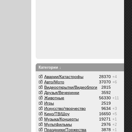
Категории ↓
Аварии/Катастрофы
28370
+4
Авто/Мото
37070
+6
Видеооткрытки/Видеоблоги
2815
Друзья/Вечеринки
3592
Животные
56330
+11
Игры
2519
Искусство/творчество
9634
+3
Кино/ТВ/Шоу
16650
+5
Музыка/Концерты
19271
+1
Мультфильмы
2976
+2
Праздники/Торжества
3878
+1