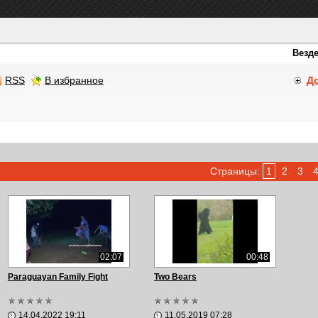
RSS
В избранное
Д
Страницы:
1
2
3
02:07
00:48
Paraguayan Family Fight
Two Bears
14.04.2022 19:11
11.05.2019 07:28