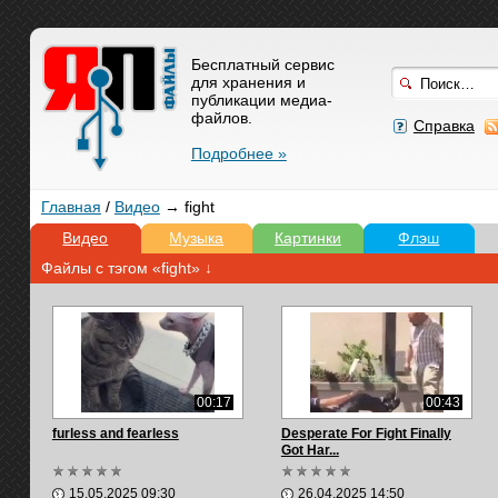
Бесплатный сервис
для хранения и
публикации медиа-
файлов.
Справка
Подробнее »
Главная
/
Видео
→ fight
Видео
Музыка
Картинки
Флэш
Файлы с тэгом «fight» ↓
00:17
00:43
furless and fearless
Desperate For Fight Finally
Got Har...
15.05.2025 09:30
26.04.2025 14:50