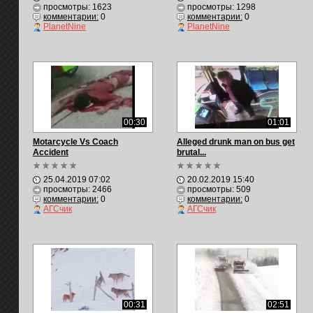
просмотры: 1623
просмотры: 1298
комментарии:
0
комментарии:
0
PlanetNine
PlanetNine
00:30
01:01
Motarcycle Vs Coach
Alleged drunk man on bus get
Accident
brutal...
25.04.2019 07:02
20.02.2019 15:40
просмотры: 2466
просмотры: 509
комментарии:
0
комментарии:
0
АГСчик
АГСчик
00:31
02:51