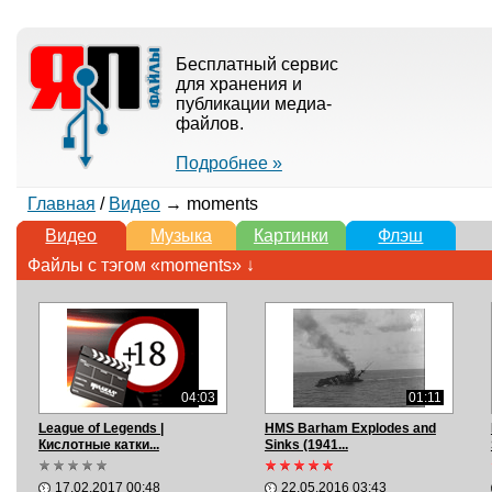
Бесплатный сервис
для хранения и
публикации медиа-
файлов.
Подробнее »
Главная
/
Видео
→ moments
Видео
Музыка
Картинки
Флэш
Файлы с тэгом «moments» ↓
04:03
01:11
League of Legends |
HMS Barham Explodes and
Кислотные катки...
Sinks (1941...
17.02.2017 00:48
22.05.2016 03:43