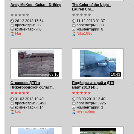
Andy McKee - Guitar - Drifting
The Color of the Night -
Lauren Chr...
26.12.2013 15:54
11.12.2013 01:37
просмотры: 117
просмотры: 303
комментарии:
0
комментарии:
0
Flar
Nika1986
03:10
10:43
Страшное ДТП в
Подборка аварий и ДТП
Нижегородской област...
март 2013 (4)...
31.03.2013 19:40
08.03.2013 12:40
просмотры: 71492
просмотры: 3926
комментарии:
14
комментарии:
3
kott
мутидобро