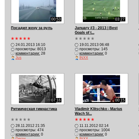
00:53
03:27
Посадил жену за руль
January #3 - 2013 | Best
Goals of t...
24.01.2013 16:10
19.01.2013 06:48
просмотры: 8013
просмотры: 145
комментарии:
28
комментарии:
0
Jus
INXX
07:16
00:15
Ритмическая гимнастика
Vladimir Klitschko - Marius
Wach Sl...
28.11.2012 21:35
11.11.2012 02:14
просмотры: 474
просмотры: 1004
комментарии:
0
комментарии:
0
Derax
INXX