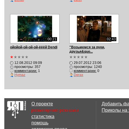
00:21
02:43
ойойой-ой-ой-ой-ёёёй Dendi
"Возьмемся за руки,
друзья&quo...
12.08.2012 09:09
29.07.2012 23:06
просмотры: 357
просмотры: 1240
комментарии:
1
комментарии:
0
Hymaz
Derax
О проекте
Добавить ф
размещение рекламы
Приколы на
статистика
помощь